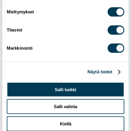
Mieltymykset
Tilastot
Markkinointi
Näytä tiedot
Salli kaikki
Salli valinta
14.4.2023
UUTISET
Kiellä
Aktiivista EU-vaikuttamista nyt, Suomi