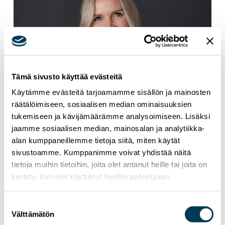
Tämä sivusto käyttää evästeitä
Käytämme evästeitä tarjoamamme sisällön ja mainosten
räätälöimiseen, sosiaalisen median ominaisuuksien
tukemiseen ja kävijämäärämme analysoimiseen. Lisäksi
jaamme sosiaalisen median, mainosalan ja analytiikka-
alan kumppaneillemme tietoja siitä, miten käytät
sivustoamme. Kumppanimme voivat yhdistää näitä
8.12.2023
UUTISET
tietoja muihin tietoihin, joita olet antanut heille tai joita on
kerätty, kun olet käyttänyt heidän palvelujaan.
Kokoomuksen Salla: Suomi hakemaan
enemmän EU-rahoitusta
Suostumuksen
Välttämätön
valinta