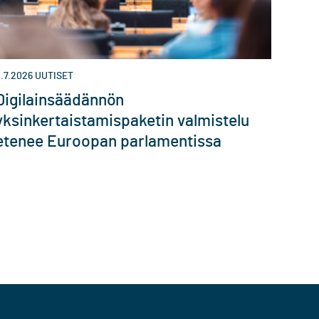
.7.2026
UUTISET
Digilainsäädännön
yksinkertaistamispaketin valmistelu
etenee Euroopan parlamentissa