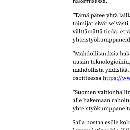
hakemisessa.
”Tämä pätee yhtä lailla
toimijat eivät selväst
välttämättä tiedä, ett
yhteistyökumppaneiden
”Mahdollisuuksia hake
uusiin teknologioihin
mahdollista yhdistää.
osoitteessa
https://w
”Suomen valtionhallin
alle hakemaan rahoitus
yhteistyökumppaneita”
Salla nostaa esille k