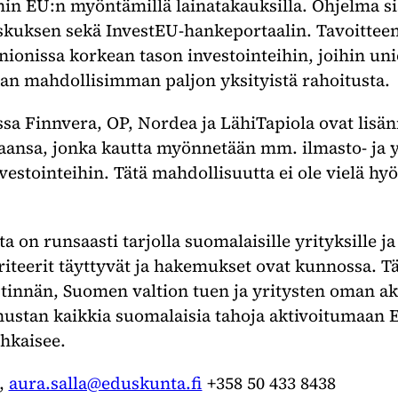
hin EU:n myöntämillä lainatakauksilla. Ohjelma sis
kuksen sekä InvestEU-hankeportaalin. Tavoitte
unionissa korkean tason investointeihin, joihin un
an mahdollisimman paljon yksityistä rahoitusta.
 Finnvera, OP, Nordea ja LähiTapiola ovat lisän
aansa, jonka kautta myönnetään mm. ilmasto- ja 
nvestointeihin. Tätä mahdollisuutta ei ole vielä h
ta on runsaasti tarjolla suomalaisille yrityksille j
 kriteerit täyttyvät ja hakemukset ovat kunnossa. 
estinnän, Suomen valtion tuen ja yritysten oman a
nustan kaikkia suomalaisia tahoja aktivoitumaan 
ohkaisee.
a,
aura.salla@eduskunta.fi
+358 50 433 8438