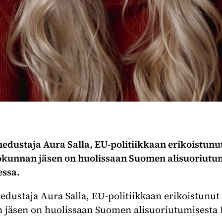
ustaja Aura Salla, EU-politiikkaan erikoistunut 
iokunnan jäsen on huolissaan Suomen alisuoriutu
ssa.
staja Aura Salla, EU-politiikkaan erikoistunut v
n jäsen on huolissaan Suomen alisuoriutumisesta