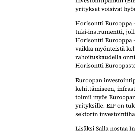
investointipankin (EI
yritykset voisivat h
Horisontti Eurooppa -
tuki-instrumentti, jo
Horisontti Eurooppa 
vaikka myönteistä ke
rahoituskaudella onni
Horisontti Euroopasta
Euroopan investointip
kehittämiseen, infras
toimii myös Euroopan 
yrityksille. EIP on tu
sektorin investointih
Lisäksi Salla nostaa 