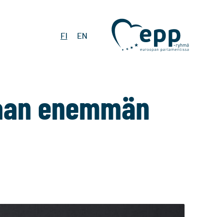
FI
EN
maan enemmän