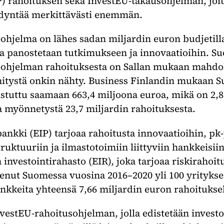
P) rahoituksen sekä InvestEU-takausohjelman, joi
yödyntää merkittävästi enemmän.
ohjelma on lähes sadan miljardin euron budjetil
lla panostetaan tutkimukseen ja innovaatioihin. 
-ohjelman rahoituksesta on Sallan mukaan mahdoll
hitystä onkin nähty. Business Finlandin mukaan 
stuttu saamaan 663,4 miljoona euroa, mikä on 2,8
 myönnetystä 23,7 miljardin rahoituksesta.
ankki (EIP) tarjoaa rahoitusta innovaatioihin, pk-
truktuuriin ja ilmastotoimiin liittyviin hankkeisi
investointirahasto (EIR), joka tarjoaa riskiraho
kenut Suomessa vuosina 2016–2020 yli 100 yritykse
ankkeita yhteensä 7,66 miljardin euron rahoitukse
InvestEU-rahoitusohjelman, jolla edistetään invest