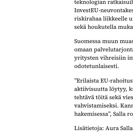
teknologian ratkaisui
InvestEU-neuvontakes
riskirahaa liikkeelle 
sekä houkutella muka
Suomessa muun muassa
omaan palvelutarjont
yritysten vihreisiin i
odotetunlaisesti.
”Erilaista EU-rahoitus
aktiivisuutta löytyy,
tehtävä töitä sekä vi
vahvistamiseksi. Kan
hakemisessa”, Salla r
Lisätietoja: Aura Sall