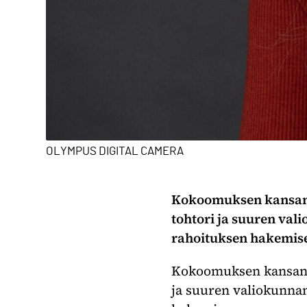
OLYMPUS DIGITAL CAMERA
Kokoomuksen kansaned
tohtori ja suuren val
rahoituksen hakemise
Kokoomuksen kansanedu
ja suuren valiokunna