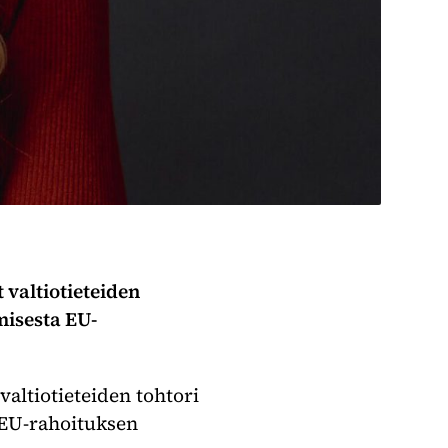
valtiotieteiden
misesta EU-
altiotieteiden tohtori
 EU-rahoituksen