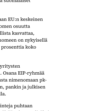
ta suomalaiset
laan EU:n keskeinen
Suomen osuutta
ista kasvattaa,
Suomeen on nykyisellä
 prosenttia koko
yritysten
in. Osana EIP-ryhmää
itusta nimenomaan pk-
n, pankin ja julkisen
lla.
ointeja puhtaan