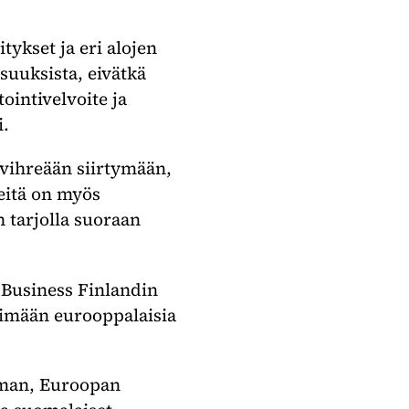
tykset ja eri alojen
isuuksista, eivätkä
ointivelvoite ja
i.
 vihreään siirtymään,
teitä on myös
 tarjolla suoraan
 Business Finlandin
tsimään eurooppalaisia
elman, Euroopan