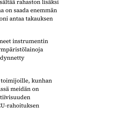
ältää rahaston lisäksi
ena on saada enemmän
ioni antaa takauksen
neet instrumentin
ympäristölainoja
yödynnetty
a toimijoille, kunhan
Tässä meidän on
ktiivisuuden
EU-rahoituksen