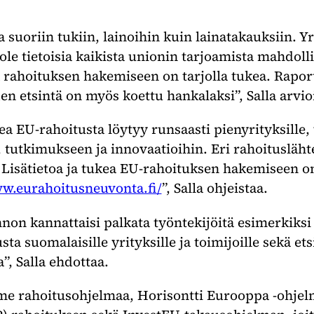
 suoriin tukiin, lainoihin kuin lainatakauksiin. Yri
i ole tietoisia kaikista unionin tarjoamista mahdoll
ä rahoituksen hakemiseen on tarjolla tukea. Raport
 etsintä on myös koettu hankalaksi”, Salla arvio
a EU-rahoitusta löytyy runsaasti pienyrityksille,
, tutkimukseen ja innovaatioihin. Eri rahoitusläh
 Lisätietoa ja tukea EU-rahoituksen hakemiseen on
ww.eurahoitusneuvonta.fi/
”, Salla ohjeistaa.
non kannattaisi palkata työntekijöitä esimerkiksi
ta suomalaisille yrityksille ja toimijoille sekä e
, Salla ehdottaa.
olme rahoitusohjelmaa, Horisontti Eurooppa -ohj