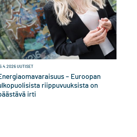
6.4.2026
UUTISET
Energiaomavaraisuus – Euroopan
ulkopuolisista riippuvuuksista on
päästävä irti