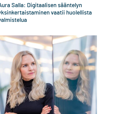
Aura Salla: Digitaalisen sääntelyn
yksinkertaistaminen vaatii huolellista
valmistelua