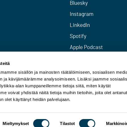
Bluesky
Instagram
LinkedIn
Spotify
Apple Podcast
RSS
teitä
mamme sisällön ja mainosten räätälöimiseen, sosiaalisen medi
n ja kävijämäärämme analysoimiseen. Lisäksi jaamme sosiaali
ytiikka-alan kumppaneillemme tietoja siitä, miten käytät
oivat yhdistää näitä tietoja muihin tietoihin, joita olet antanu
 kun olet käyttänyt heidän palvelujaan.
Mieltymykset
Tilastot
Markkinoin