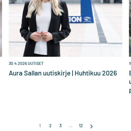
30.4.2026
UUTISET
1
Aura Sallan uutiskirje | Huhtikuu 2026
…
1
2
3
12