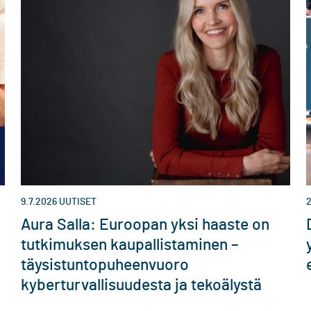
9.7.2026
UUTISET
2
Aura Salla: Euroopan yksi haaste on
tutkimuksen kaupallistaminen –
täysistuntopuheenvuoro
kyberturvallisuudesta ja tekoälystä