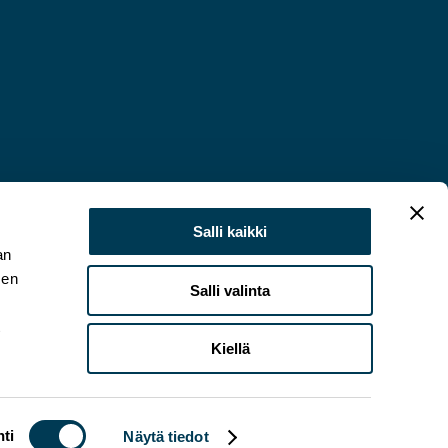
Salli kaikki
an
sen
Salli valinta
t
Kiellä
ti
Näytä tiedot