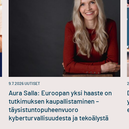
9.7.2026
UUTISET
2
Aura Salla: Euroopan yksi haaste on
tutkimuksen kaupallistaminen –
täysistuntopuheenvuoro
kyberturvallisuudesta ja tekoälystä