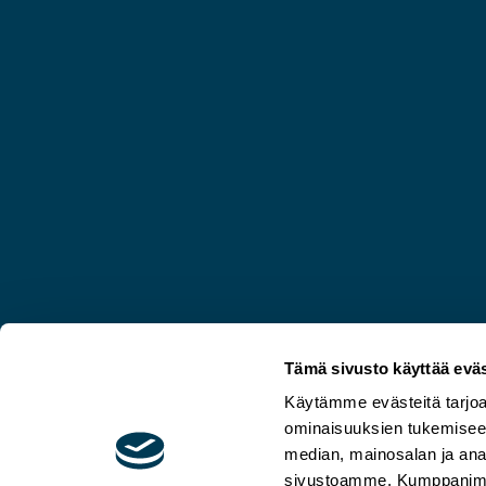
Tämä sivusto käyttää eväs
Käytämme evästeitä tarjoa
ominaisuuksien tukemisee
median, mainosalan ja anal
sivustoamme. Kumppanimme v