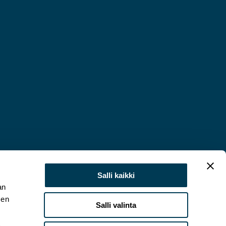
Salli kaikki
an
sen
Salli valinta
t