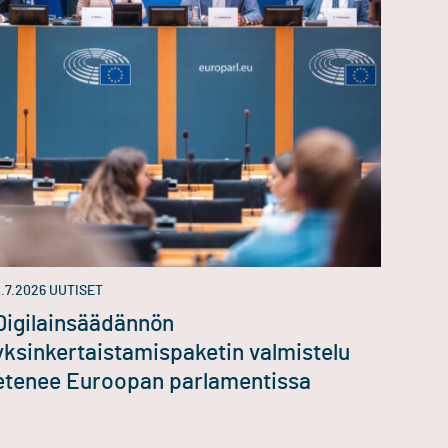
.7.2026
UUTISET
Digilainsäädännön
yksinkertaistamispaketin valmistelu
etenee Euroopan parlamentissa