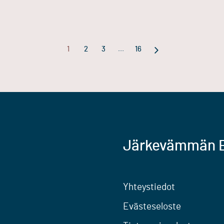
…
1
2
3
16
Järkevämmän E
Yhteystiedot
Evästeseloste