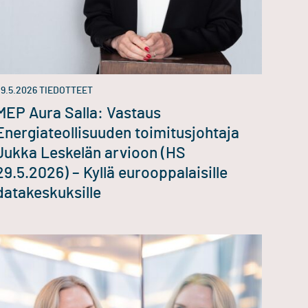
9.5.2026
TIEDOTTEET
MEP Aura Salla: Vastaus
Energiateollisuuden toimitusjohtaja
Jukka Leskelän arvioon (HS
29.5.2026) – Kyllä eurooppalaisille
datakeskuksille