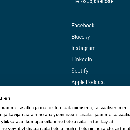
Tietosuojaseloste
Facebook
Bluesky
Instagram
LinkedIn
Spotify
Apple Podcast
RSS
teitä
mamme sisällön ja mainosten räätälöimiseen, sosiaalisen medi
n ja kävijämäärämme analysoimiseen. Lisäksi jaamme sosiaali
ytiikka-alan kumppaneillemme tietoja siitä, miten käytät
oivat yhdistää näitä tietoja muihin tietoihin, joita olet antanu