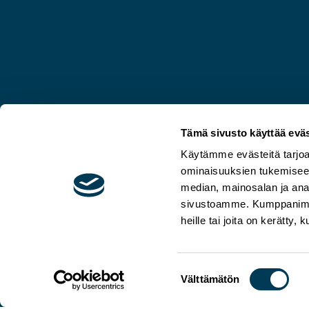
Tämä sivusto käyttää eväs
Käytämme evästeitä tarjoa
ominaisuuksien tukemisee
median, mainosalan ja anal
sivustoamme. Kumppanimme v
© Aura Salla 2026
heille tai joita on kerätty,
Suostumuksen
Välttämätön
valinta