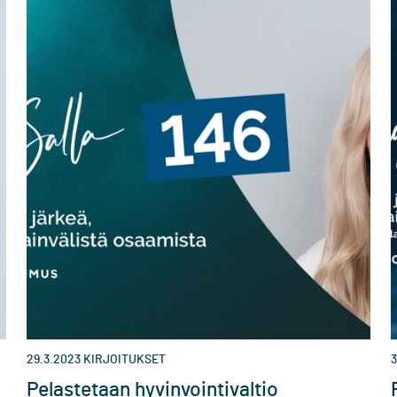
29.3.2023
KIRJOITUKSET
3
Pelastetaan hyvinvointivaltio