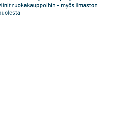
viinit ruokakauppoihin – myös ilmaston
puolesta