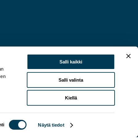
Salli kaikki
an
sen
Salli valinta
t
Kiellä
ti
Näytä tiedot