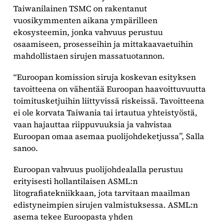
Taiwanilainen TSMC on rakentanut
vuosikymmenten aikana ympärilleen
ekosysteemin, jonka vahvuus perustuu
osaamiseen, prosesseihin ja mittakaavaetuihin
mahdollistaen sirujen massatuotannon.
“Euroopan komission siruja koskevan esityksen
tavoitteena on vähentää Euroopan haavoittuvuutta
toimitusketjuihin liittyvissä riskeissä. Tavoitteena
ei ole korvata Taiwania tai irtautua yhteistyöstä,
vaan hajauttaa riippuvuuksia ja vahvistaa
Euroopan omaa asemaa puolijohdeketjussa”, Salla
sanoo.
Euroopan vahvuus puolijohdealalla perustuu
erityisesti hollantilaisen ASML:n
litografiatekniikkaan, jota tarvitaan maailman
edistyneimpien sirujen valmistuksessa. ASML:n
asema tekee Euroopasta yhden