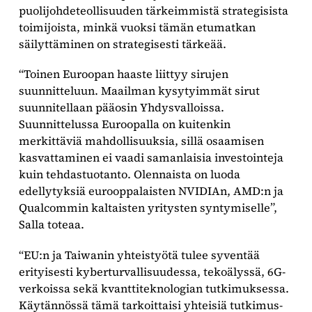
puolijohdeteollisuuden tärkeimmistä strategisista
toimijoista, minkä vuoksi tämän etumatkan
säilyttäminen on strategisesti tärkeää.
“Toinen Euroopan haaste liittyy sirujen
suunnitteluun. Maailman kysytyimmät sirut
suunnitellaan pääosin Yhdysvalloissa.
Suunnittelussa Euroopalla on kuitenkin
merkittäviä mahdollisuuksia, sillä osaamisen
kasvattaminen ei vaadi samanlaisia investointeja
kuin tehdastuotanto. Olennaista on luoda
edellytyksiä eurooppalaisten NVIDIAn, AMD:n ja
Qualcommin kaltaisten yritysten syntymiselle”,
Salla toteaa.
“EU:n ja Taiwanin yhteistyötä tulee syventää
erityisesti kyberturvallisuudessa, tekoälyssä, 6G-
verkoissa sekä kvanttiteknologian tutkimuksessa.
Käytännössä tämä tarkoittaisi yhteisiä tutkimus-