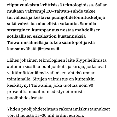
riippuvuuksista kriittisissä teknologioissa. Sallan
mukaan vahvempi EU–Taiwan-suhde tukee
turvallisia ja kestäviä puolijohdetoimitusketjuja
sekä vahvistaa alueellista vakautta. Samalla
strateginen kumppanuus nostaa mahdollisen
sotilaallisen eskalaation kustannuksia
Taiwaninsalmella ja tukee sääntöpohjaista
kansainvälistä järjestystä.
Lähes jokainen teknologinen laite älypuhelimista
autoihin sisältää puolijohteita ja siruja, jotka ovat
välttämättömiä nykyaikaisen yhteiskunnan
toiminnalle. Sirujen valmistus on kuitenkin
keskittynyt Taiwaniin, joka tuottaa noin 90
prosenttia maailman edistyneimmistä
puolijohdesiruista.
Yhden puolijohdetehtaan rakentamiskustannukset
voivat nousta 15–30 miljardiin euroon.