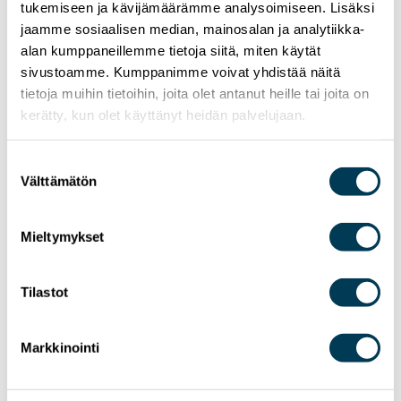
tukemiseen ja kävijämäärämme analysoimiseen. Lisäksi
jaamme sosiaalisen median, mainosalan ja analytiikka-
EU
TAIWAN
TEKNOLOGIA
alan kumppaneillemme tietoja siitä, miten käytät
sivustoamme. Kumppanimme voivat yhdistää näitä
tietoja muihin tietoihin, joita olet antanut heille tai joita on
kerätty, kun olet käyttänyt heidän palvelujaan.
Suostumuksen
Välttämätön
valinta
Mieltymykset
Tilastot
Markkinointi