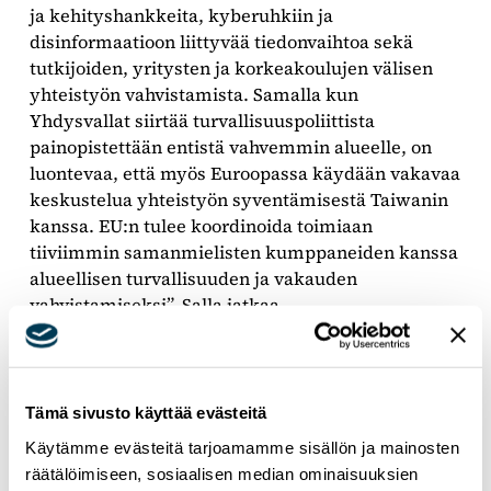
ja kehityshankkeita, kyberuhkiin ja
disinformaatioon liittyvää tiedonvaihtoa sekä
tutkijoiden, yritysten ja korkeakoulujen välisen
yhteistyön vahvistamista. Samalla kun
Yhdysvallat siirtää turvallisuuspoliittista
painopistettään entistä vahvemmin alueelle, on
luontevaa, että myös Euroopassa käydään vakavaa
keskustelua yhteistyön syventämisestä Taiwanin
kanssa. EU:n tulee koordinoida toimiaan
tiiviimmin samanmielisten kumppaneiden kanssa
alueellisen turvallisuuden ja vakauden
vahvistamiseksi”, Salla jatkaa.
“Mikäli EU haluaa edistää arvopohjaista
maailmanjärjestystä, tukea demokratiaa,
vahvistaa omaa kilpailukykyään ja rakentaa
Tämä sivusto käyttää evästeitä
teknologista suvereniteettiaan, on se oman edun
Käytämme evästeitä tarjoamamme sisällön ja mainosten
mukaista syventää yhteistyötä Taiwanin kanssa”,
räätälöimiseen, sosiaalisen median ominaisuuksien
Salla päättää.