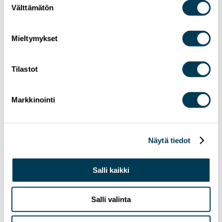
Välttämätön
valinta
Mieltymykset
Tilastot
Markkinointi
Näytä tiedot
Salli kaikki
Salli valinta
8.5.2026
UUTISET