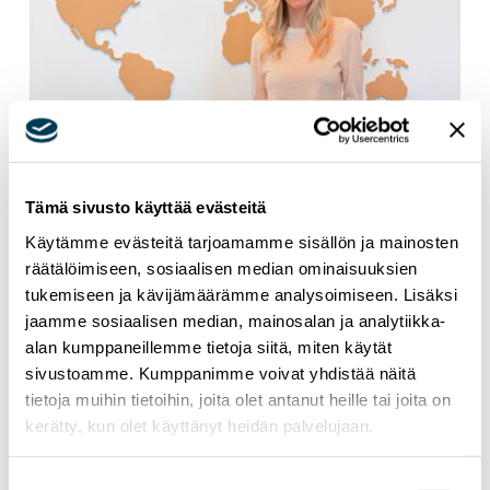
Tämä sivusto käyttää evästeitä
Käytämme evästeitä tarjoamamme sisällön ja mainosten
räätälöimiseen, sosiaalisen median ominaisuuksien
tukemiseen ja kävijämäärämme analysoimiseen. Lisäksi
jaamme sosiaalisen median, mainosalan ja analytiikka-
alan kumppaneillemme tietoja siitä, miten käytät
sivustoamme. Kumppanimme voivat yhdistää näitä
3.6.2026
UUTISET
tietoja muihin tietoihin, joita olet antanut heille tai joita on
Euroopan teknologinen itsemääräämisoikeus
kerätty, kun olet käyttänyt heidän palvelujaan.
vaatii konkreettisia tekoja
Suostumuksen