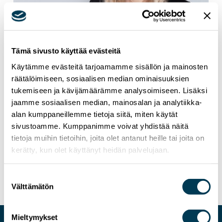
Tämä sivusto käyttää evästeitä
Käytämme evästeitä tarjoamamme sisällön ja mainosten
räätälöimiseen, sosiaalisen median ominaisuuksien
tukemiseen ja kävijämäärämme analysoimiseen. Lisäksi
jaamme sosiaalisen median, mainosalan ja analytiikka-
alan kumppaneillemme tietoja siitä, miten käytät
23.6.2026
TIEDOTTEET
sivustoamme. Kumppanimme voivat yhdistää näitä
tietoja muihin tietoihin, joita olet antanut heille tai joita on
MEP Aura Salla: EU:n tiivistettävä suhteita
kerätty, kun olet käyttänyt heidän palvelujaan.
Taiwaniin vahvistaessaan teknologista
itsemääräämistä siruteknologiassa
Suostumuksen
Välttämätön
valinta
Mieltymykset