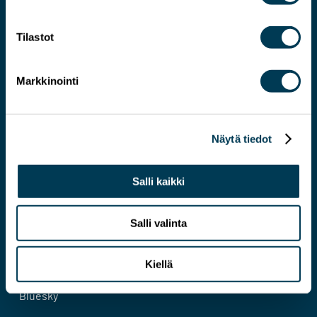
Tilastot
Markkinointi
Järkevämmän EU:N asiantuntija
Näytä tiedot
Yhteystiedot
Salli kaikki
Evästeseloste
Tietosuojaseloste
Salli valinta
Kiellä
Facebook
Bluesky