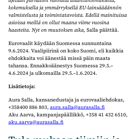
kokemuksella ja ymmärryksellä EU-lainsäädännön
valmistelusta ja toimintatavoista. Edellä mainituissa
asioissa meillä on ollut maana viime vuosina
haasteita
.
Nyt on muutoksen aika,
Salla päättää.
Eurovaalit käydään Suomessa sunnuntaina
9.6.2024. Vaalipiirinä on koko Suomi, eli kaikkia
ehdokkaita voi äänestää missä päin maata
tahansa. Ennakkoäänestys Suomessa 29.5.–
4.6.2024 ja ulkomailla 29.5.–1.6.2024.
Lisätietoja:
Aura Salla, kansanedustaja ja eurovaaliehdokas,
+358400 886 803,
aura.salla@aurasalla.fi
Aku Aarva, kampanjapäällikkö, +358 41 432 6510,
aku.aarva@aurasalla.fi