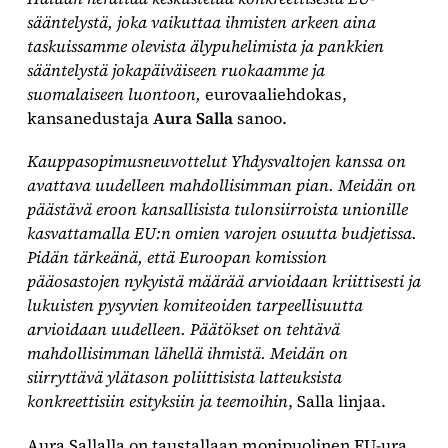
sääntelystä, joka vaikuttaa ihmisten arkeen aina
taskuissamme olevista älypuhelimista ja pankkien
sääntelystä jokapäiväiseen ruokaamme ja
suomalaiseen luontoon,
eurovaaliehdokas,
kansanedustaja
Aura Salla
sanoo.
Kauppasopimusneuvottelut Yhdysvaltojen kanssa on
avattava uudelleen mahdollisimman pian. Meidän on
päästävä eroon kansallisista tulonsiirroista unionille
kasvattamalla EU:n omien varojen osuutta budjetissa.
Pidän tärkeänä, että Euroopan komission
pääosastojen nykyistä määrää arvioidaan kriittisesti ja
lukuisten pysyvien komiteoiden tarpeellisuutta
arvioidaan uudelleen. Päätökset on tehtävä
mahdollisimman lähellä ihmistä. Meidän on
siirryttävä ylätason poliittisista latteuksista
konkreettisiin esityksiin ja teemoihin
, Salla linjaa.
Aura Sallalla on taustallaan monipuolinen EU-ura.