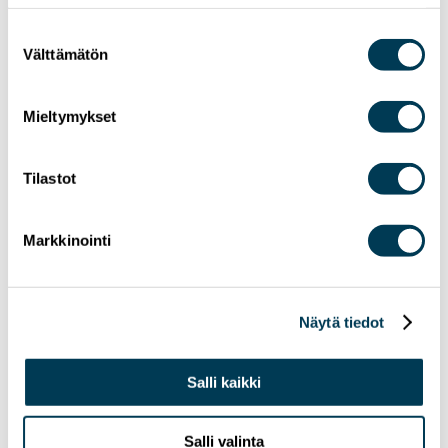
Suostumuksen
Välttämätön
valinta
Mieltymykset
Tilastot
Markkinointi
15.7.2026
UUTISET
Aura Sallan uutiskirje | Heinäkuu 2026
Näytä tiedot
Salli kaikki
Salli valinta