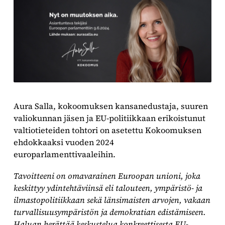
Aura Salla, kokoomuksen kansanedustaja, suuren
valiokunnan jäsen ja EU-politiikkaan erikoistunut
valtiotieteiden tohtori on asetettu Kokoomuksen
ehdokkaaksi vuoden 2024
europarlamenttivaaleihin.
Tavoitteeni on omavarainen Euroopan unioni, joka
keskittyy ydintehtäviinsä eli talouteen, ympäristö- ja
ilmastopolitiikkaan sekä länsimaisten arvojen, vakaan
turvallisuusympäristön ja demokratian edistämiseen.
Haluan herättää keskustelua konkreettisesta EU-