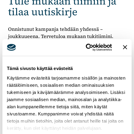
Tule mukaan tiimiin ja
tilaa uutiskirje
Onnistunut kampanja tehdään yhdessä –
joukkuueena. Tervetuloa mukaan tukitiimini.
Samalla lomakkeella voit tilata myös uutiskirjeeni.
EU
EUROOPPA
Tämä sivusto käyttää evästeitä
Käytämme evästeitä tarjoamamme sisällön ja mainosten
räätälöimiseen, sosiaalisen median ominaisuuksien
tukemiseen ja kävijämäärämme analysoimiseen. Lisäksi
jaamme sosiaalisen median, mainosalan ja analytiikka-
alan kumppaneillemme tietoja siitä, miten käytät
sivustoamme. Kumppanimme voivat yhdistää näitä
tietoja muihin tietoihin, joita olet antanut heille tai joita on
kerätty, kun olet käyttänyt heidän palvelujaan.