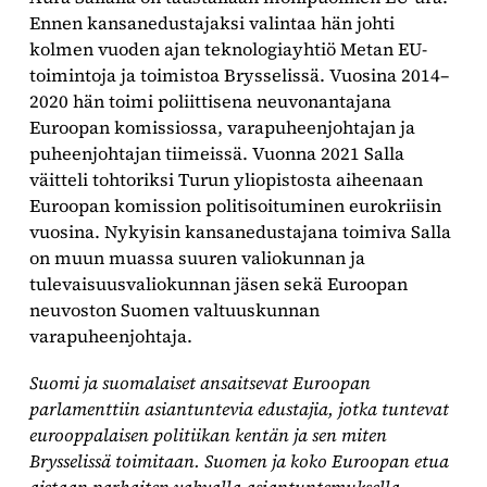
Ennen kansanedustajaksi valintaa hän johti
kolmen vuoden ajan teknologiayhtiö Metan EU-
toimintoja ja toimistoa Brysselissä. Vuosina 2014–
2020 hän toimi poliittisena neuvonantajana
Euroopan komissiossa, varapuheenjohtajan ja
puheenjohtajan tiimeissä. Vuonna 2021 Salla
väitteli tohtoriksi Turun yliopistosta aiheenaan
Euroopan komission politisoituminen eurokriisin
vuosina. Nykyisin kansanedustajana toimiva Salla
on muun muassa suuren valiokunnan ja
tulevaisuusvaliokunnan jäsen sekä Euroopan
neuvoston Suomen valtuuskunnan
varapuheenjohtaja.
Suomi ja suomalaiset ansaitsevat Euroopan
parlamenttiin asiantuntevia edustajia, jotka tuntevat
eurooppalaisen politiikan kentän ja sen miten
Brysselissä toimitaan. Suomen ja koko Euroopan etua
ajetaan parhaiten vahvalla asiantuntemuksella,