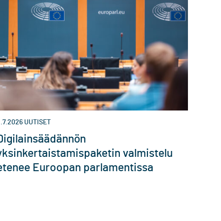
.7.2026
UUTISET
Digilainsäädännön
yksinkertaistamispaketin valmistelu
etenee Euroopan parlamentissa