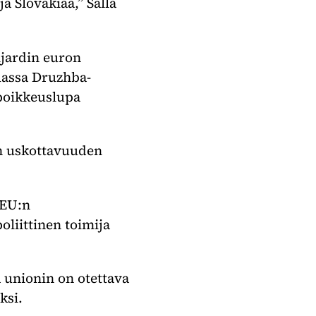
 Slovakiaa,” Salla
ljardin euron
uassa Druzhba-
 poikkeuslupa
:n uskottavuuden
 EU:n
liittinen toimija
a unionin on otettava
ksi.