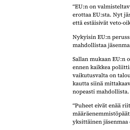
“EU:n on valmisteltav
erottaa EU:sta. Nyt j
että estäisivät veto-o
Nykyisin EU:n perusso
mahdollistaa jäsenma
Sallan mukaan EU:n on
ennen kaikkea poliitt
vaikutusvalta on talo
kautta siinä mittakaa
nopeasti mahdollista.
“Puheet eivät enää rii
määräenemmistöpäätök
yksittäinen jäsenmaa e