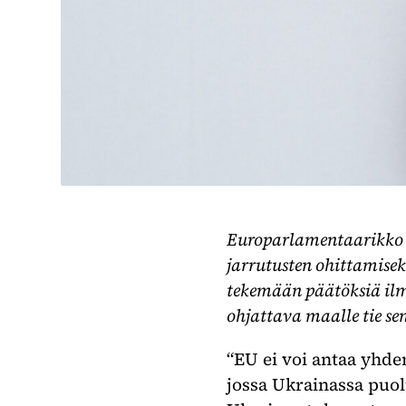
Europarlamentaarikko A
jarrutusten ohittamise
tekemään päätöksiä ilm
ohjattava maalle tie se
“EU ei voi antaa yhde
jossa Ukrainassa puol