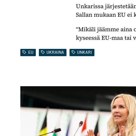
Unkarissa järjestetää
Sallan mukaan EU ei k
“Mikäli jäämme aina o
kyseessä EU-maa tai v
EU
UKRAINA
UNKARI