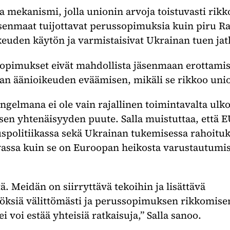
a mekanismi, jolla unionin arvoja toistuvasti rik
äsenmaat tuijottavat perussopimuksia kuin piru Ra
ikeuden käytön ja varmistaisivat Ukrainan tuen jat
pimukset eivät mahdollista jäsenmaan erottamist
an äänioikeuden eväämisen, mikäli se rikkoo uni
gelmana ei ole vain rajallinen toimintavalta ulko
isen yhtenäisyyden puute. Salla muistuttaa, että E
uspolitiikassa sekä Ukrainan tukemisessa rahoitu
vassa kuin se on Euroopan heikosta varustautumis
tä. Meidän on siirryttävä tekoihin ja lisättävä
siä välittömästi ja perussopimuksen rikkomisen 
i voi estää yhteisiä ratkaisuja,” Salla sanoo.