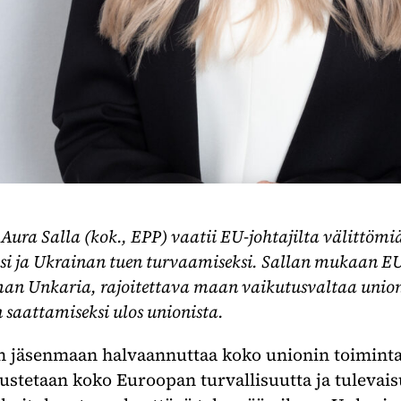
ura Salla (kok., EPP) vaatii EU-johtajilta välittömi
ksi ja Ukrainan tuen turvaamiseksi. Sallan mukaan E
an Unkaria, rajoitettava maan vaikutusvaltaa unioni
n saattamiseksi ulos unionista.
n jäsenmaan halvaannuttaa koko unionin toiminta
ustetaan koko Euroopan turvallisuutta ja tulevais