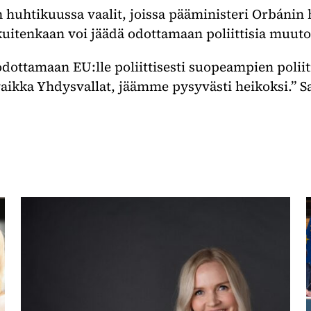
n huhtikuussa vaalit, joissa pääministeri Orbánin
uitenkaan voi jäädä odottamaan poliittisia muuto
dottamaan EU:lle poliittisesti suopeampien poliiti
aikka Yhdysvallat, jäämme pysyvästi heikoksi.” Sa