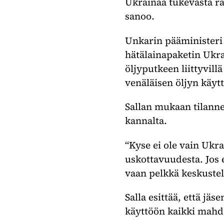
Ukrainaa tukevasta ra
sanoo.
Unkarin pääministeri V
hätälainapaketin Ukr
öljyputkeen liittyvill
venäläisen öljyn käyt
Sallan mukaan tilann
kannalta.
“Kyse ei ole vain Ukr
uskottavuudesta. Jos 
vaan pelkkä keskustel
Salla esittää, että jä
käyttöön kaikki mahdo