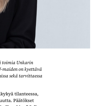
ä toimia Unkarin
U-maiden on kyettävä
ssa sekä tarvittaessa
kykyä tilanteessa,
uutta. Päätökset