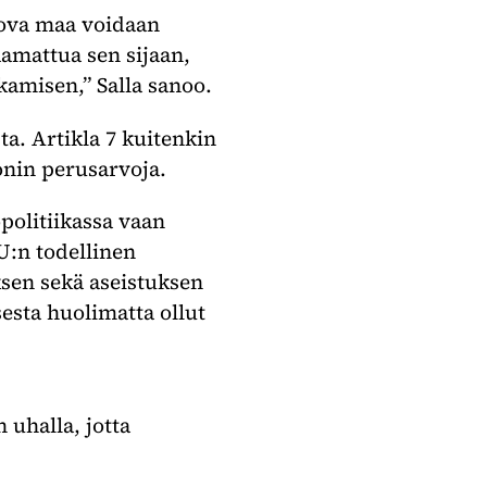
kova maa voidaan
amattua sen sijaan,
kamisen,” Salla sanoo.
a. Artikla 7 kuitenkin
onin perusarvoja.
politiikassa vaan
U:n todellinen
ksen sekä aseistuksen
esta huolimatta ollut
uhalla, jotta