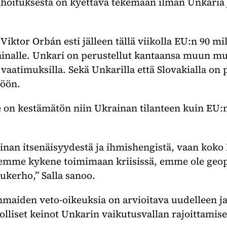
hoituksesta on kyettävä tekemään ilman Unkaria ja
iktor Orbán esti jälleen tällä viikolla EU:n 90 mi
ainalle. Unkari on perustellut kantaansa muun m
ä vaatimuksilla. Sekä Unkarilla että Slovakialla on
töön.
e on kestämätön niin Ukrainan tilanteen kuin EU
ainan itsenäisyydestä ja ihmishengistä, vaan koko
emme kykene toimimaan kriisissä, emme ole geopo
ukerho,” Salla sanoo.
senmaiden veto-oikeuksia on arvioitava uudelleen j
lliset keinot Unkarin vaikutusvallan rajoittamise