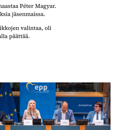
 haastaa Péter Magyar.
ksia jäsenmaissa.
kkojen valintaa, oli
lla päättää.