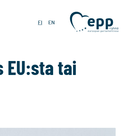
FI
EN
 EU:sta tai