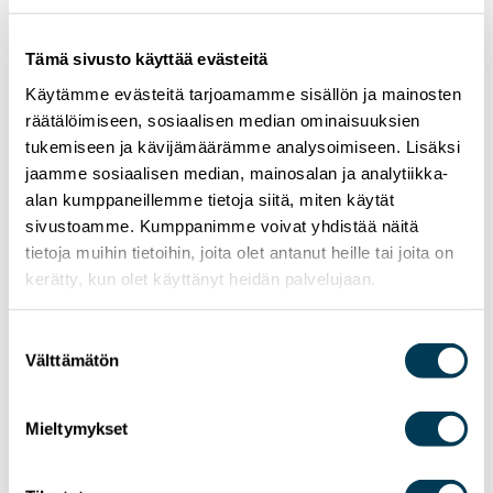
Tämä sivusto käyttää evästeitä
Käytämme evästeitä tarjoamamme sisällön ja mainosten
räätälöimiseen, sosiaalisen median ominaisuuksien
tukemiseen ja kävijämäärämme analysoimiseen. Lisäksi
jaamme sosiaalisen median, mainosalan ja analytiikka-
alan kumppaneillemme tietoja siitä, miten käytät
sivustoamme. Kumppanimme voivat yhdistää näitä
tietoja muihin tietoihin, joita olet antanut heille tai joita on
kerätty, kun olet käyttänyt heidän palvelujaan.
Suostumuksen
Välttämätön
valinta
Mieltymykset
9.7.2026
UUTISET
Aura Salla: Euroopan yksi haaste on