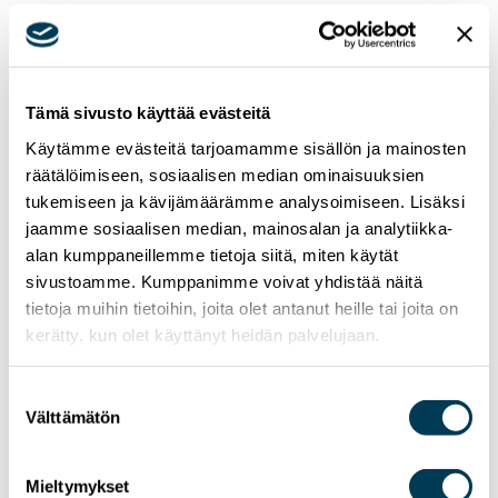
Tämä sivusto käyttää evästeitä
Käytämme evästeitä tarjoamamme sisällön ja mainosten
räätälöimiseen, sosiaalisen median ominaisuuksien
tukemiseen ja kävijämäärämme analysoimiseen. Lisäksi
jaamme sosiaalisen median, mainosalan ja analytiikka-
alan kumppaneillemme tietoja siitä, miten käytät
sivustoamme. Kumppanimme voivat yhdistää näitä
tietoja muihin tietoihin, joita olet antanut heille tai joita on
kerätty, kun olet käyttänyt heidän palvelujaan.
Suostumuksen
Välttämätön
valinta
Mieltymykset
15.7.2026
UUTISET