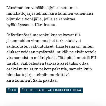
Länsimaiden venäläisöljylle asettamaa
hintakattojärjestelmän kiristäminen vähentäisi
öljytuloja Venäjälle, joilla se rahoittaa
hyökkäyssotaa Ukrainassa.
”Käytännössä merenkulkua valvovat EU-
jäsenmaiden viranomaiset tarkastaisivat
säiliöalusten vakuutukset. Haasteena on, miten
alukset voidaan pysäyttää, mikäli ne eivät tottele
viranomaisten määräyksiä. Tätä pitää miettiä EU-
tasolla. Säiliöalusten tarkastukset tulisi ottaa
osaksi uutta EU:n pakotepakettia, samoin kuin
hintakattojärjestelmän merkittävä
kiristäminen”,
Salla päättää.
EU
ULKO- JA TURVALLISUUSPOLITIIKKA