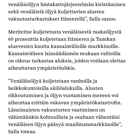
venäläisöljyn hintakattojärjestelmän kiristäminen
sekä venäläistä öljyä kuljettavien alusten
vakuutustarkastukset Itämerellä”, Salla sanoo.
Meriteitse kuljetetusta venäläisestä raakaöljystä
60 prosenttia kuljetetaan Itämeren ja Tanskan
aluevesien kautta kansainvälisille markkinoille.
Kansainvälisen lainsäädännön mukaan valtioilla
on oikeus tarkastaa aluksia, joiden voidaan olettaa
aiheuttavan ympäristöuhkia.
”Venäläisöljyä kuljetetaan vanhoilla ja
heikkokuntoisilla säiliöaluksilla. Alusten
rikkoutuminen ja öljyn vuotaminen mereen voi
aiheuttaa erittäin vakavan ympäristökatastrofin.
Länsimaisten vakuutusten vaatiminen on
vähintäänkin kohtuullista ja osaltaan vähentäisi
venäläisen öljyn pääsyä maailmanmarkkinoille”,
Salla toteaa.