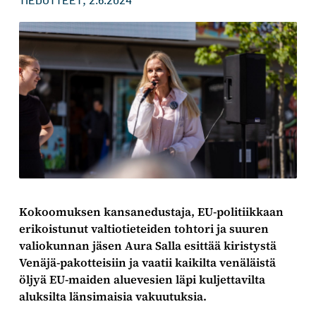
,
TIEDOTTEET
2.6.2024
Kokoomuksen kansanedustaja, EU-politiikkaan
erikoistunut valtiotieteiden tohtori ja suuren
valiokunnan jäsen Aura Salla esittää kiristystä
Venäjä-pakotteisiin ja vaatii kaikilta venäläistä
öljyä EU-maiden aluevesien läpi kuljettavilta
aluksilta länsimaisia vakuutuksia.