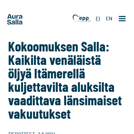
FI
EN
Kokoomuksen Salla:
Kaikilta venäläistä
öljyä Itämerellä
kuljettavilta aluksilta
vaadittava länsimaiset
vakuutukset