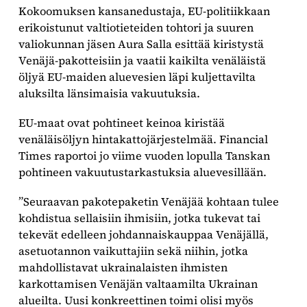
Kokoomuksen kansanedustaja, EU-politiikkaan
erikoistunut valtiotieteiden tohtori ja suuren
valiokunnan jäsen Aura Salla esittää kiristystä
Venäjä-pakotteisiin ja vaatii kaikilta venäläistä
öljyä EU-maiden aluevesien läpi kuljettavilta
aluksilta länsimaisia vakuutuksia.
EU-maat ovat pohtineet keinoa kiristää
venäläisöljyn hintakattojärjestelmää. Financial
Times raportoi jo viime vuoden lopulla Tanskan
pohtineen vakuutustarkastuksia aluevesillään.
”Seuraavan pakotepaketin Venäjää kohtaan tulee
kohdistua sellaisiin ihmisiin, jotka tukevat tai
tekevät edelleen johdannaiskauppaa Venäjällä,
asetuotannon vaikuttajiin sekä niihin, jotka
mahdollistavat ukrainalaisten ihmisten
karkottamisen Venäjän valtaamilta Ukrainan
alueilta. Uusi konkreettinen toimi olisi myös