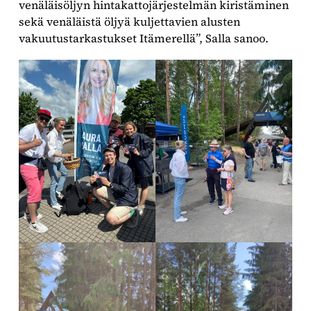
venäläisöljyn hintakattojärjestelmän kiristäminen
sekä venäläistä öljyä kuljettavien alusten
vakuutustarkastukset Itämerellä”, Salla sanoo.