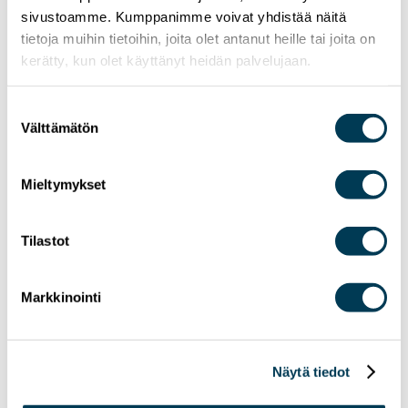
sivustoamme. Kumppanimme voivat yhdistää näitä
tietoja muihin tietoihin, joita olet antanut heille tai joita on
kerätty, kun olet käyttänyt heidän palvelujaan.
Suostumuksen
Välttämätön
valinta
Mieltymykset
Tilastot
Markkinointi
Näytä tiedot
15.7.2026
UUTISET