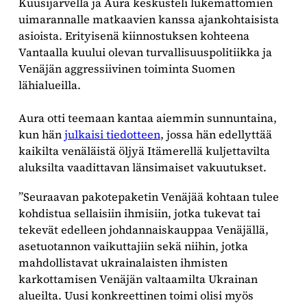
Kuusijärvellä ja Aura keskusteli lukemattomien
uimarannalle matkaavien kanssa ajankohtaisista
asioista. Erityisenä kiinnostuksen kohteena
Vantaalla kuului olevan turvallisuuspolitiikka ja
Venäjän aggressiivinen toiminta Suomen
lähialueilla.
Aura otti teemaan kantaa aiemmin sunnuntaina,
kun hän
julkaisi tiedotteen
, jossa hän edellyttää
kaikilta venäläistä öljyä Itämerellä kuljettavilta
aluksilta vaadittavan länsimaiset vakuutukset.
”Seuraavan pakotepaketin Venäjää kohtaan tulee
kohdistua sellaisiin ihmisiin, jotka tukevat tai
tekevät edelleen johdannaiskauppaa Venäjällä,
asetuotannon vaikuttajiin sekä niihin, jotka
mahdollistavat ukrainalaisten ihmisten
karkottamisen Venäjän valtaamilta Ukrainan
alueilta. Uusi konkreettinen toimi olisi myös