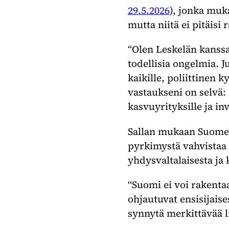
29.5.2026
), jonka muk
mutta niitä ei pitäisi 
“Olen Leskelän kanssa
todellisia ongelmia. Ju
kaikille, poliittinen 
vastaukseni on selvä: 
kasvuyrityksille ja in
Sallan mukaan Suomen
pyrkimystä vahvistaa
yhdysvaltalaisesta ja 
“Suomi ei voi rakentaa
ohjautuvat ensisijaise
synnytä merkittävää l