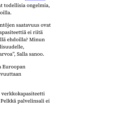
t todellisia ongelmia,
oilla.
äntöjen saatavuus ovat
pasiteettiä ei riitä
illä ehdoilla? Minun
lisuudelle,
rvoa”, Salla sanoo.
na Euroopan
uvuuttaan
a verkkokapasiteetti
Pelkkä palvelinsali ei