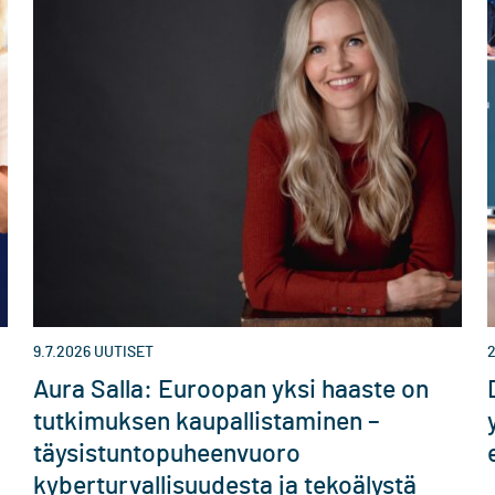
9.7.2026
UUTISET
2
Aura Salla: Euroopan yksi haaste on
tutkimuksen kaupallistaminen –
täysistuntopuheenvuoro
kyberturvallisuudesta ja tekoälystä