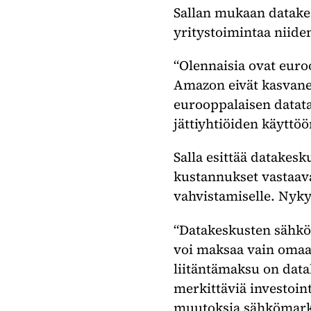
Sallan mukaan datakes
yritystoimintaa niide
“Olennaisia ovat euro
Amazon eivät kasvanee
eurooppalaisen datata
jättiyhtiöiden käyttöö
Salla esittää datakes
kustannukset vastaav
vahvistamiselle. Nyky
“Datakeskusten sähköl
voi maksaa vain omaa 
liitäntämaksu on data
merkittäviä investoin
muutoksia sähkömarkk