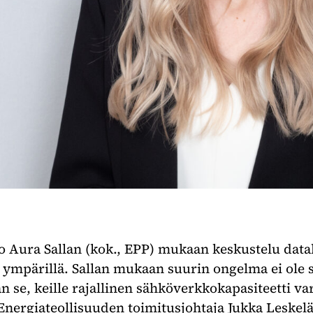
 Aura Sallan (kok., EPP) mukaan keskustelu datak
ympärillä. Sallan mukaan suurin ongelma ei ole s
aan se, keille rajallinen sähköverkkokapasiteetti va
 Energiateollisuuden toimitusjohtaja Jukka Leskel