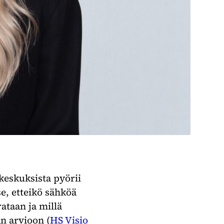
eskuksista pyörii
e, etteikö sähköä
rataan ja millä
än arvioon (
HS Visio