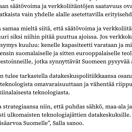
aan säätövoima ja verkkoliitäntöjen saatavuus ova
ratkaista vain yhdelle alalle asetettavilla erityisehd
 samaa mieltä siitä, että säätövoima ja verkkoliit
uri siksi niihin pitää puuttua ajoissa. Jos verkkoka
kysymys kuuluu: kenelle kapasiteetti varataan ja m
ensin suomalaiselle ja sitten eurooppalaiselle teol
vestoinneille, jotka synnyttävät Suomeen pysyvää a
 tulee tarkastella datakeskuspolitiikkaansa osa
 teknologista omavaraisuuttaan ja vähentää riipp
kiinalaisesta teknologiasta.
 strategiaansa niin, että puhdas sähkö, maa-ala j
sti ulkomaisten teknologiajättien datakeskuksille. 
isäarvoa Suomelle”, Salla sanoo.