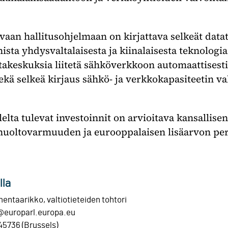
aan hallitusohjelmaan on kirjattava selkeät datat
ista yhdysvaltalaisesta ja kiinalaisesta teknologias
takeskuksia liitetä sähköverkkoon automaattisesti
sekä selkeä kirjaus sähkö- ja verkkokapasiteetin v
elta tulevat investoinnit on arvioitava kansallis
huoltovarmuuden ja eurooppalaisen lisäarvon peru
lla
entaarikko, valtiotieteiden tohtori
@europarl.europa.eu
45736 (Brussels)