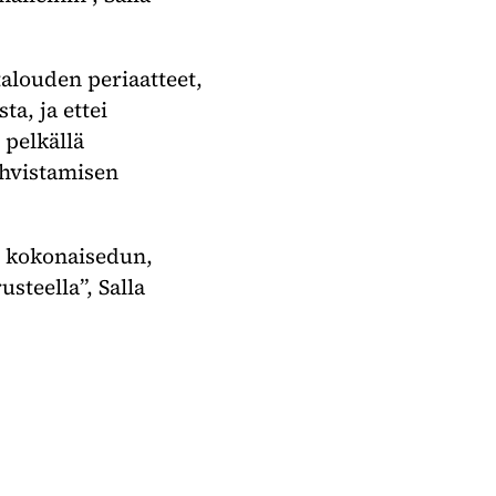
alouden periaatteet,
ta, ja ettei
 pelkällä
ahvistamisen
en kokonaisedun,
steella”, Salla