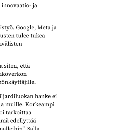
 innovaatio- ja
istyö. Google, Meta ja
usten tulee tukea
nvälisten
 siten, että
ähköverkon
könkäyttäjille.
iljardiluokan hanke ei
kua muille. Korkeampi
i tarkoittaa
ämä edellyttää
lleihin”, Salla