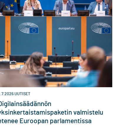
.7.2026
UUTISET
Digilainsäädännön
yksinkertaistamispaketin valmistelu
etenee Euroopan parlamentissa