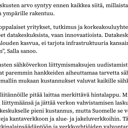
kusten arvo syntyy ennen kaikkea siitä, millaista
n ympärille rakentuu.
oppalaiset yritykset, tutkimus ja korkeakouluyhte
t datakeskuksista, vaan innovaatioista. Datakesk
louden kasvua, ei tarjota infrastruktuuria kansai
n”, Salla sanoo.
kusten sähköverkon liittymismaksujen uudistamista
at paremmin hankkeiden aiheuttamaa tarvetta s
mallin mukaan kustannukset valuvat kaikille säh
iitännöille pitää laittaa merkittävä hintalappu. M
liittymäänsä ja jättää verkon vahvistamisen las
keskukselle pieni kustannus, mutta Suomelle se vo
teja kantaverkkoon ja alue- ja jakeluverkkoihin. T
inalainsäädäntöön ja verkkoyhtiöiden valvontama