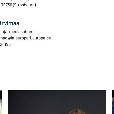
1 75736 (Strasbourg)
ärvimaa
staja, mediasuhteet
imaa@la.europarl.europa.eu
2 1196