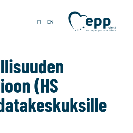
FI
EN
llisuuden
vioon (HS
 datakeskuksille