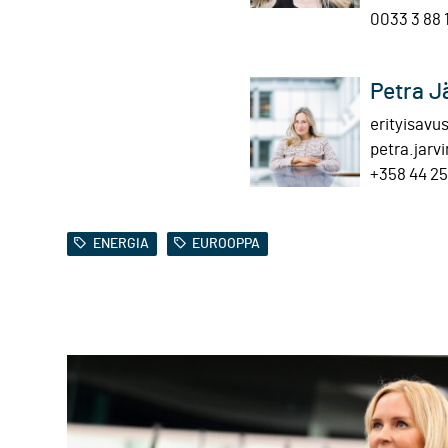
0033 3 88 
Petra J
erityisavu
petra.jarv
+358 44 25
ENERGIA
EUROOPPA