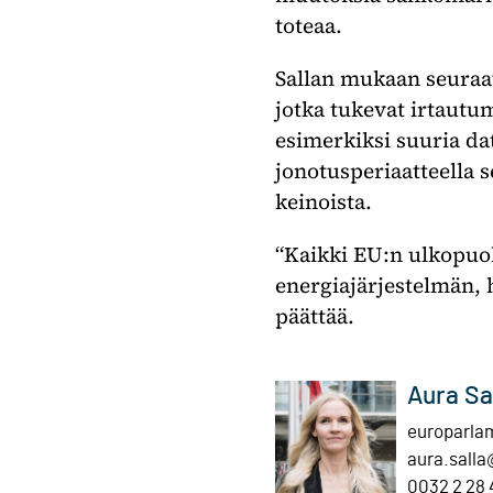
toteaa.
Sallan mukaan seuraav
jotka tukevat irtautum
esimerkiksi suuria da
jonotusperiaatteella 
keinoista.
“Kaikki EU:n ulkopuol
energiajärjestelmän, 
päättää.
Aura Sa
europarlam
aura.salla
0032 2 28 