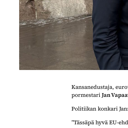
Kansanedustaja, eur
pormestari
Jan Vapaa
Politiikan konkari Jann
”Tässäpä hyvä EU-ehdok