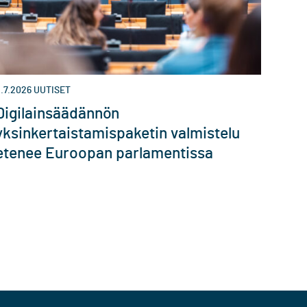
.7.2026
UUTISET
Digilainsäädännön
yksinkertaistamispaketin valmistelu
etenee Euroopan parlamentissa