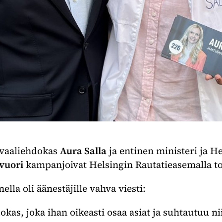
ovaaliehdokas
Aura Salla
ja entinen ministeri ja H
vuori
kampanjoivat Helsingin Rautatieasemalla tor
ella oli äänestäjille vahva viesti:
as, joka ihan oikeasti osaa asiat ja suhtautuu ni