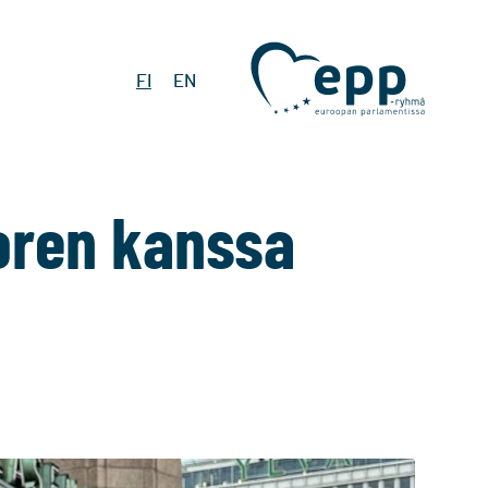
FI
EN
oren kanssa