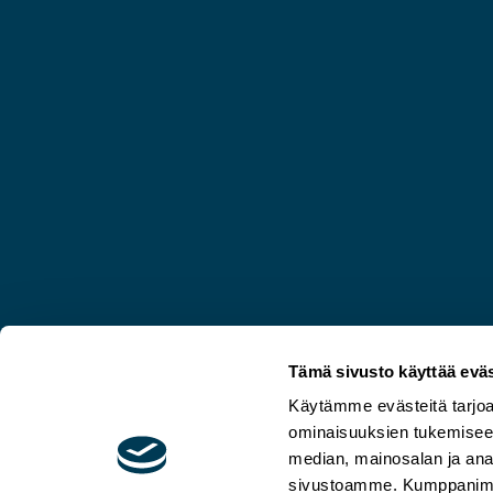
Tämä sivusto käyttää eväs
Käytämme evästeitä tarjoa
ominaisuuksien tukemisee
median, mainosalan ja anal
sivustoamme. Kumppanimme v