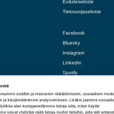
Evästeseloste
Tietosuojaseloste
Facebook
Bluesky
Instagram
LinkedIn
Spotify
Apple Podcast
teitä
RSS
mamme sisällön ja mainosten räätälöimiseen, sosiaalisen medi
n ja kävijämäärämme analysoimiseen. Lisäksi jaamme sosiaali
ytiikka-alan kumppaneillemme tietoja siitä, miten käytät
oivat yhdistää näitä tietoja muihin tietoihin, joita olet antanu