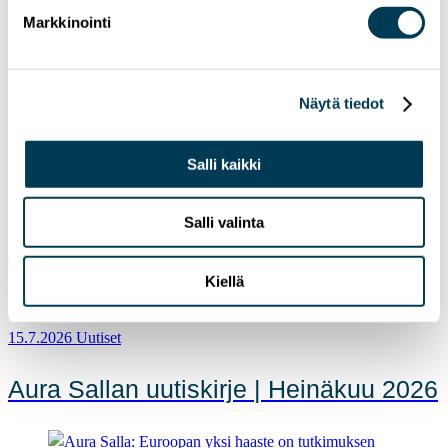
Suomea myös taloudellisesti.
Markkinointi
Aura Salla
Ehdolla eduskuntaan Helsingistä
Näytä tiedot
Ehdokasnumero 146
energia
Salli kaikki
Ilmasto;
talous
vety
Salli valinta
Older
Newer
Kiellä
15.7.2026
Uutiset
Aura Sallan uutiskirje | Heinäkuu 2026