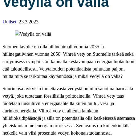
Vedyllä on väliä
Uutiset
,
23.3.2023
Suomen tavoite on olla hiilineutraali vuonna 2035 ja
hiilinegatiivinen vuonna 2050. Vihreä vety on Suomelle tärkeä sekä
siirtymisessä ympäristön kannalta kestävämpään energiantuotantoon
että taloudellisesti. Vetytalouden potentiaalista puhutaan paljon,
mutta mitä se tarkoittaa käytännössä ja miksi vedyllä on väliä?
Suurin osa nykyisin tuotettavasta vedystä on niin sanottua harmaata
vetyä, joka tuotetaan fossiilisilla polttoaineilla. Vihreä vety taas
tuotetaan uusiutuvilla energialähteillä kuten tuuli-, vesi- ja
aurinkoenergialla. Vihreä vety ei aiheuta lainkaan
hiilidioksidipäästöjä ja sillä on potentiaalia olla keskeisessä asemassa
yhteiskuntamme energiamurroksessa. Sen osuus on kuitenkin tällä
hetkellä vain viisi prosenttia vedyn kokonaistuotannosta.