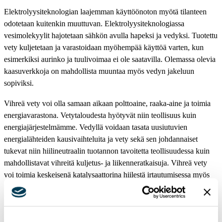
Elektrolyysiteknologian laajemman käyttöönoton myötä tilanteen
odotetaan kuitenkin muuttuvan. Elektrolyysiteknologiassa
vesimolekyylit hajotetaan sähkön avulla hapeksi ja vedyksi. Tuotettu
vety kuljetetaan ja varastoidaan myöhempää käyttöä varten, kun
esimerkiksi aurinko ja tuulivoimaa ei ole saatavilla. Olemassa olevia
kaasuverkkoja on mahdollista muuntaa myös vedyn jakeluun
sopiviksi.
Vihreä vety voi olla samaan aikaan polttoaine, raaka-aine ja toimia
energiavarastona. Vetytaloudesta hyötyvät niin teollisuus kuin
energiajärjestelmämme. Vedyllä voidaan tasata uusiutuvien
energialähteiden kausivaihteluita ja vety sekä sen johdannaiset
tukevat niin hiilineutraalin tuotannon tavoitetta teollisuudessa kuin
mahdollistavat vihreitä kuljetus- ja liikenneratkaisuja. Vihreä vety
voi toimia keskeisenä katalysaattorina hiilestä irtautumisessa myös
runsaasti energiaa kuluttavilla teollisuudenaloilla kuten
kemianteollisuudessa.
Suomessa on jo olemassa korkean tason osaamista ja vedyn