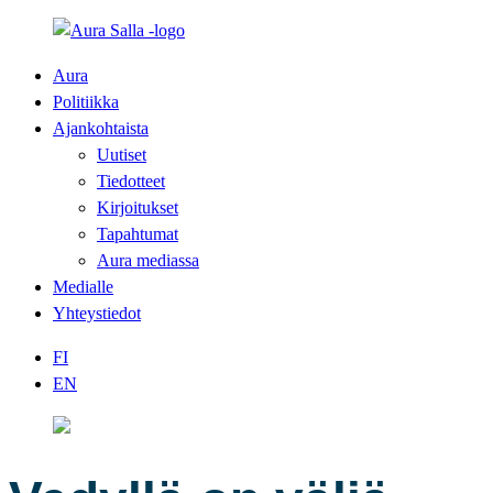
Aura
Politiikka
Ajankohtaista
Uutiset
Tiedotteet
Kirjoitukset
Tapahtumat
Aura mediassa
Medialle
Yhteystiedot
FI
EN