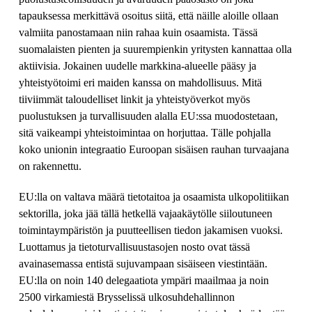
tapauksessa merkittävä osoitus siitä, että näille aloille ollaan
valmiita panostamaan niin rahaa kuin osaamista. Tässä
suomalaisten pienten ja suurempienkin yritysten kannattaa olla
aktiivisia. Jokainen uudelle markkina-alueelle pääsy ja
yhteistyötoimi eri maiden kanssa on mahdollisuus. Mitä
tiiviimmät taloudelliset linkit ja yhteistyöverkot myös
puolustuksen ja turvallisuuden alalla EU:ssa muodostetaan,
sitä vaikeampi yhteistoimintaa on horjuttaa. Tälle pohjalla
koko unionin integraatio Euroopan sisäisen rauhan turvaajana
on rakennettu.
EU:lla on valtava määrä tietotaitoa ja osaamista ulkopolitiikan
sektorilla, joka jää tällä hetkellä vajaakäytölle siiloutuneen
toimintaympäristön ja puutteellisen tiedon jakamisen vuoksi.
Luottamus ja tietoturvallisuustasojen nosto ovat tässä
avainasemassa entistä sujuvampaan sisäiseen viestintään.
EU:lla on noin 140 delegaatiota ympäri maailmaa ja noin
2500 virkamiestä Brysselissä ulkosuhdehallinnon