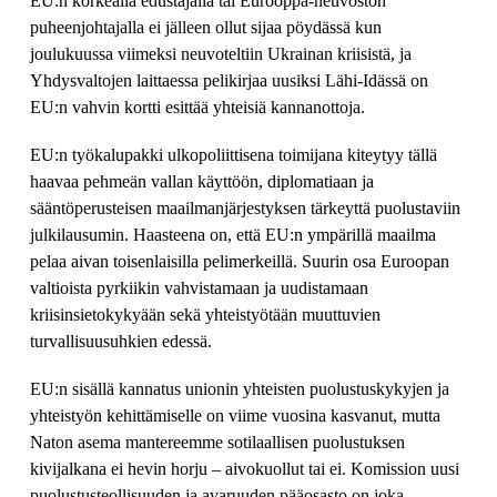
EU:n korkealla edustajalla tai Eurooppa-neuvoston
puheenjohtajalla ei jälleen ollut sijaa pöydässä kun
joulukuussa viimeksi neuvoteltiin Ukrainan kriisistä, ja
Yhdysvaltojen laittaessa pelikirjaa uusiksi Lähi-Idässä on
EU:n vahvin kortti esittää yhteisiä kannanottoja.
EU:n työkalupakki ulkopoliittisena toimijana kiteytyy tällä
haavaa pehmeän vallan käyttöön, diplomatiaan ja
sääntöperusteisen maailmanjärjestyksen tärkeyttä puolustaviin
julkilausumin. Haasteena on, että EU:n ympärillä maailma
pelaa aivan toisenlaisilla pelimerkeillä. Suurin osa Euroopan
valtioista pyrkiikin vahvistamaan ja uudistamaan
kriisinsietokykyään sekä yhteistyötään muuttuvien
turvallisuusuhkien edessä.
EU:n sisällä kannatus unionin yhteisten puolustuskykyjen ja
yhteistyön kehittämiselle on viime vuosina kasvanut, mutta
Naton asema mantereemme sotilaallisen puolustuksen
kivijalkana ei hevin horju – aivokuollut tai ei. Komission uusi
puolustusteollisuuden ja avaruuden pääosasto on joka