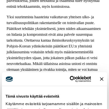
palveluksessa, joiden tietotaitoa ja osaamista tulee hyödyntää
entistä tehokkaammin, myös komissiossa.
Yksi suurimmista haasteista vaikuttavan yhteisen ulko- ja
turvallisuuspolitiikan rakentamiselle on toimivallan puute.
Päätökset tehdään yksimielisesti, joten niiden aikaansaaminen
on hidasta ja kompromissit eivät aina palvele suurempaa
tarkoitusta. Otettaessa kantaa ihmisoikeuskysymyksiin tai
Pohjois-Korean ydinkokeisiin päätökset EU:n yhteisistä
julkilausumista voitaisiin tehdä myös määräenemmistöllä
yksimielisyyden sijaan, jotta jokainen pilkun paikka ei veisi
neuvotteluaikaa. Mikäli tällaisissa asioissa unioni ei onnistu
olemaan yksiääninen ja rivakka toimija, miten se voi kutsua
itseään arvojensa puolustajaksi maailmanpolitiikassa?
EU:n voimattomuutta niin Nord Stream II -kaasuputken
torjumisen osalta, siirtolaiskriisissä ja Ukrainan tilanteessa
Tämä sivusto käyttää evästeitä
jaksetaan ihmetellä, mutta kukaan ei ole tällä hetkellä valmis
avaamaan perussopimusta ja muuttamaan unionin toimivaltaa
Käytämme evästeitä tarjoamamme sisällön ja mainosten