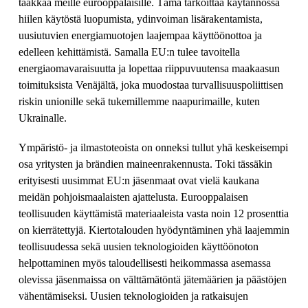
taakkaa meille eurooppalaisille. Tämä tarkoittaa käytännössä
hiilen käytöstä luopumista, ydinvoiman lisärakentamista,
uusiutuvien energiamuotojen laajempaa käyttöönottoa ja
edelleen kehittämistä. Samalla EU:n tulee tavoitella
energiaomavaraisuutta ja lopettaa riippuvuutensa maakaasun
toimituksista Venäjältä, joka muodostaa turvallisuuspoliittisen
riskin unionille sekä tukemillemme naapurimaille, kuten
Ukrainalle.
Ympäristö- ja ilmastoteoista on onneksi tullut yhä keskeisempi
osa yritysten ja brändien maineenrakennusta. Toki tässäkin
erityisesti uusimmat EU:n jäsenmaat ovat vielä kaukana
meidän pohjoismaalaisten ajattelusta. Eurooppalaisen
teollisuuden käyttämistä materiaaleista vasta noin 12 prosenttia
on kierrätettyjä. Kiertotalouden hyödyntäminen yhä laajemmin
teollisuudessa sekä uusien teknologioiden käyttöönoton
helpottaminen myös taloudellisesti heikommassa asemassa
olevissa jäsenmaissa on välttämätöntä jätemäärien ja päästöjen
vähentämiseksi. Uusien teknologioiden ja ratkaisujen