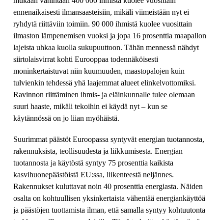
mukaan vähintään 400 000 ihmistä kuolee vuosittain
ennenaikaisesti ilmansaasteisiin, mikäli viimeistään nyt ei
ryhdytä riittäviin toimiin. 90 000 ihmistä kuolee vuosittain
ilmaston lämpenemisen vuoksi ja jopa 16 prosenttia maapallon
lajeista uhkaa kuolla sukupuuttoon. Tähän mennessä nähdyt
siirtolaisvirrat kohti Eurooppaa todennäköisesti
moninkertaistuvat niin kuumuuden, maastopalojen kuin
tulvienkin tehdessä yhä laajemmat alueet elinkelvottomiksi.
Ravinnon riittäminen ihmis- ja eläinkunnalle tulee olemaan
suuri haaste, mikäli tekoihin ei käydä nyt – kun se
käytännössä on jo liian myöhäistä.
Suurimmat päästöt Euroopassa syntyvät energian tuotannosta,
rakennuksista, teollisuudesta ja liikkumisesta. Energian
tuotannosta ja käytöstä syntyy 75 prosenttia kaikista
kasvihuonepäästöistä EU:ssa, liikenteestä neljännes.
Rakennukset kuluttavat noin 40 prosenttia energiasta. Näiden
osalta on kohtuullisen yksinkertaista vähentää energiankäyttöä
ja päästöjen tuottamista ilman, että samalla syntyy kohtuutonta