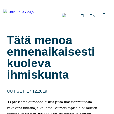
FI
EN
Tätä menoa
ennenaikaisesti
kuoleva
ihmiskunta
UUTISET
17.12.2019
,
93 prosenttia eurooppalaisista pitää ilmastonmuutosta
vakavana uhkana, eikä ihme. Viimeisimpien tutkimusten