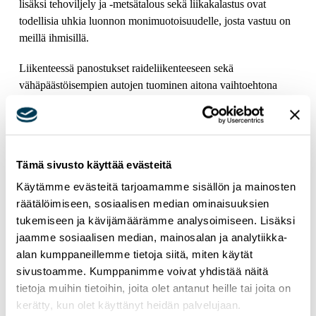
lisäksi tehoviljely ja -metsätalous sekä liikakalastus ovat
todellisia uhkia luonnon monimuotoisuudelle, josta vastuu on
meillä ihmisillä.
Liikenteessä panostukset raideliikenteeseen sekä
vähäpäästöisempien autojen tuominen aitona vaihtoehtona
kuluttajille ovat tärkeitä toimia myös sujuvan arjen
tukemiseksi. Moni meistä valitsisi mielellään junan auton tai
lentokoneen sijaan, kun se olisi matkanteon kannalta järkevää.
Suomessa Turun ja Tampereen tunnin junat Helsinkiin,
Tämä sivusto käyttää evästeitä
pääkaupunkiseudun parempi raideliikenne sekä raideyhteyden
Käytämme evästeitä tarjoamamme sisällön ja mainosten
saaminen Tallinnan kautta kiinni Baltiaa pian halkoviin
räätälöimiseen, sosiaalisen median ominaisuuksien
raiteisiin ovat merkittävältä osin meistä itsestämme kiinni. On
tukemiseen ja kävijämäärämme analysoimiseen. Lisäksi
vaikea ymmärtää, miksi näihin hankkeisiin ei lähdetty
jaamme sosiaalisen median, mainosalan ja analytiikka-
hakemaan EU-rahoitusta jo kauan sitten. Yksityinen sektori on
alan kumppaneillemme tietoja siitä, miten käytät
myös entistä kiinnostuneempi ilmastoystävällisistä
sivustoamme. Kumppanimme voivat yhdistää näitä
raidehankkeista. Enkä tarkoita nyt pelkästään kiinalaisia
tietoja muihin tietoihin, joita olet antanut heille tai joita on
sijoittajia. Nämä ovat isoja ympäristö-, ilmasto- ja
kerätty, kun olet käyttänyt heidän palvelujaan.
arvovalintoja suomalaisilta poliitikoilta.