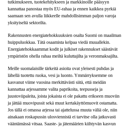
tutkimukseen, tuotekehitykseen ja markkinoille pääsyyn
kannattaa panostaa myös EU-rahaa ja ennen kaikkea pyrkiä
saamaan sen avulla liikkeelle mahdollisimman paljon varoja
yksityiseltä sektorilta.
Rakennusten energiatehokkuuksien osalta Suomi on maailman
huippuluokkaa. Tätä osaamista kelpaa viedä muuallekin.
Energiatehokkaammat kodit ja julkiset rakennukset säästävät
ympäristön ohella rahaa meiltä kuluttajilta ja veronmaksajilta.
Meille suomalaisille tärkeitä asioita ovat yleisesti puhdas ja
lähellä tuotettu ruoka, vesi ja luonto. Ymmärryksemme on
kasvanut viime vuosina merkittävästi siitä, että meidän
kannattaa arjessamme valita paprikoita, teepusseja ja
juustoviipaleita, joista jokaista ei ole pakattu erikseen muoviin
ja jättää muovipussit sekä muut kertakäyttömuovit ostamatta.
Jos tällä ei omassa arjessa tai ajattelussa muuta väliä ole, niin
ainakaan roskapussin ulosviennistä ei tarvitse olla jatkuvasti
vääntämässä vitsaa. Saaste- ja jätemäärien kiihtyvän kasvun