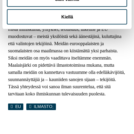
hyödyntämisessä muiden tahdissa.
Niiden, joiden mielestä yksilöiden valinnoilla ei ole väliä, tai
Kiellä
ketkä ajattelevat, että Suomi tekee jo osansa, kannattaa miettiä,
mistä ihmiskunta, yritykset, teollisuus, liikenne ja EU
muodostuvat – meistä yksilöistä sekä äänestäjinä, kuluttajina
että valintojen tekijöinä. Meidän eurooppalaisten ja
suomalaisten osa maailmassa on kiistämättä yksi parhaista.
Siksi meidän on myös vaadittava itseltämme enemmän.
Maalaisjärki on pidettävä ilmastotoimissa mukana, mutta
samalla meidän on kannettava vastuumme olla edelläkävijöitä,
suunnannäyttäjiä ja – kauniiden sanojen sijaan – tekijöitä.
Tässä yhteydessä voi sanoa ilman suurentelua, että sitä
tarvitaan koko ihmiskunnan tulevaisuuden puolesta.
EU
ILMASTO;