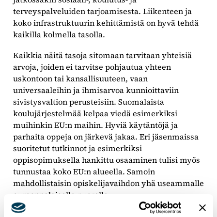
terveyspalveluiden tarjoamisesta. Liikenteen ja
koko infrastruktuurin kehittämistä on hyvä tehdä
kaikilla kolmella tasolla.
Kaikkia näitä tasoja sitomaan tarvitaan yhteisiä
arvoja, joiden ei tarvitse pohjautua yhteen
uskontoon tai kansallisuuteen, vaan
universaaleihin ja ihmisarvoa kunnioittaviin
sivistysvaltion perusteisiin. Suomalaista
koulujärjestelmää kelpaa viedä esimerkiksi
muihinkin EU:n maihin. Hyviä käytäntöjä ja
parhaita oppeja on järkevä jakaa. Eri jäsenmaissa
suoritetut tutkinnot ja esimerkiksi
oppisopimuksella hankittu osaaminen tulisi myös
tunnustaa koko EU:n alueella. Samoin
mahdollistaisin opiskelijavaihdon yhä useammalle
eurooppalaiselle nuorelle.
Tärkein tutkinto, joka ei tarvitse erillistä