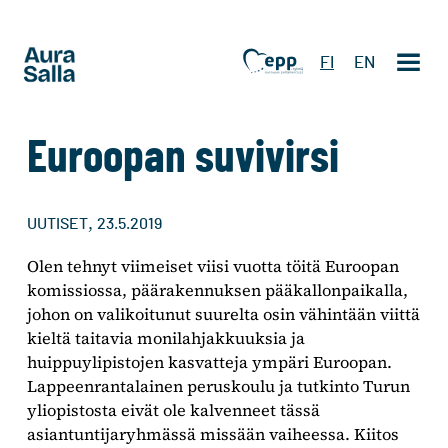
FI
EN
Euroopan suvivirsi
,
UUTISET
23.5.2019
Olen tehnyt viimeiset viisi vuotta töitä Euroopan
komissiossa, päärakennuksen pääkallonpaikalla,
johon on valikoitunut suurelta osin vähintään viittä
kieltä taitavia monilahjakkuuksia ja
huippuylipistojen kasvatteja ympäri Euroopan.
Lappeenrantalainen peruskoulu ja tutkinto Turun
yliopistosta eivät ole kalvenneet tässä
asiantuntijaryhmässä missään vaiheessa. Kiitos