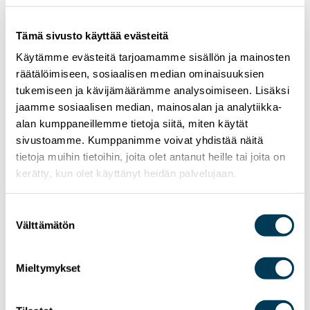
tunnustusta, on sydämen sivistys. Uskonnosta,
kotimaasta ja koulutuksesta riippumatta me
Tämä sivusto käyttää evästeitä
olemme kaikki samanarvoisia ja ansaitsemme
Käytämme evästeitä tarjoamamme sisällön ja mainosten
tulla kohdelluksi yhtäläisellä kunnioituksella.
räätälöimiseen, sosiaalisen median ominaisuuksien
Populismin nousuun vastaamme parhaiten
tukemiseen ja kävijämäärämme analysoimiseen. Lisäksi
vastuullisuudella, koulutuksen arvostamisella,
jaamme sosiaalisen median, mainosalan ja analytiikka-
yhteisten arvojen kunnioittamisella ja sillä, että
alan kumppaneillemme tietoja siitä, miten käytät
tosiasiat osataan ja uskalletaan erottaa
sivustoamme. Kumppanimme voivat yhdistää näitä
helppoheikkien heppoisista heitoista. Tästä meistä
tietoja muihin tietoihin, joita olet antanut heille tai joita on
jokainen on vastuussa.
kerätty, kun olet käyttänyt heidän palvelujaan.
ARVOT
Suostumuksen
Välttämätön
valinta
Mieltymykset