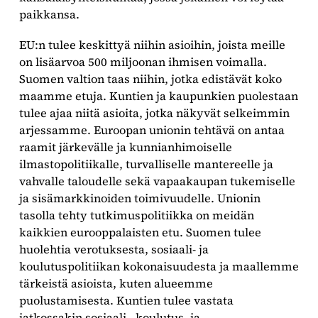
paikkansa.
EU:n tulee keskittyä niihin asioihin, joista meille
on lisäarvoa 500 miljoonan ihmisen voimalla.
Suomen valtion taas niihin, jotka edistävät koko
maamme etuja. Kuntien ja kaupunkien puolestaan
tulee ajaa niitä asioita, jotka näkyvät selkeimmin
arjessamme. Euroopan unionin tehtävä on antaa
raamit järkevälle ja kunnianhimoiselle
ilmastopolitiikalle, turvalliselle mantereelle ja
vahvalle taloudelle sekä vapaakaupan tukemiselle
ja sisämarkkinoiden toimivuudelle. Unionin
tasolla tehty tutkimuspolitiikka on meidän
kaikkien eurooppalaisten etu. Suomen tulee
huolehtia verotuksesta, sosiaali- ja
koulutuspolitiikan kokonaisuudesta ja maallemme
tärkeistä asioista, kuten alueemme
puolustamisesta. Kuntien tulee vastata
jatkossakin sosiaali-, koulutus- ja