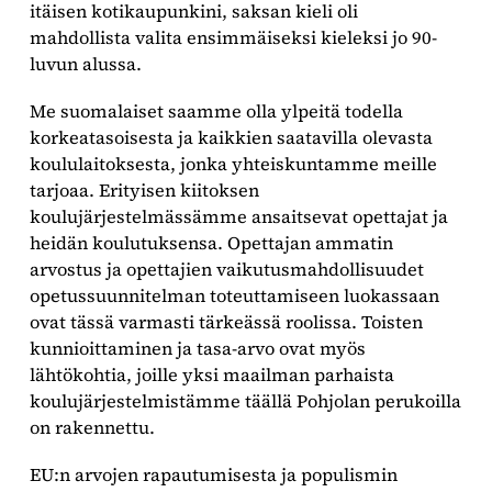
itäisen kotikaupunkini, saksan kieli oli
mahdollista valita ensimmäiseksi kieleksi jo 90-
luvun alussa.
Me suomalaiset saamme olla ylpeitä todella
korkeatasoisesta ja kaikkien saatavilla olevasta
koululaitoksesta, jonka yhteiskuntamme meille
tarjoaa. Erityisen kiitoksen
koulujärjestelmässämme ansaitsevat opettajat ja
heidän koulutuksensa. Opettajan ammatin
arvostus ja opettajien vaikutusmahdollisuudet
opetussuunnitelman toteuttamiseen luokassaan
ovat tässä varmasti tärkeässä roolissa. Toisten
kunnioittaminen ja tasa-arvo ovat myös
lähtökohtia, joille yksi maailman parhaista
koulujärjestelmistämme täällä Pohjolan perukoilla
on rakennettu.
EU:n arvojen rapautumisesta ja populismin