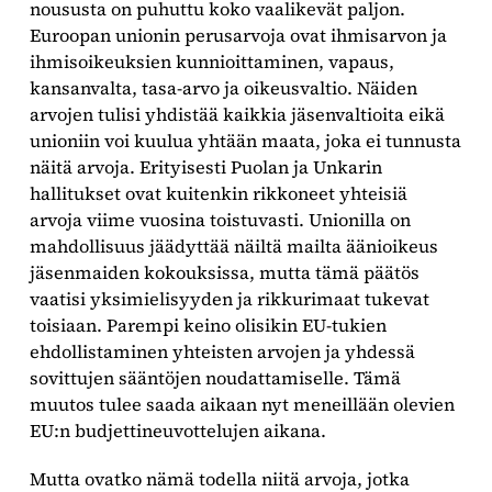
noususta on puhuttu koko vaalikevät paljon.
Euroopan unionin perusarvoja ovat ihmisarvon ja
ihmisoikeuksien kunnioittaminen, vapaus,
kansanvalta, tasa-arvo ja oikeusvaltio. Näiden
arvojen tulisi yhdistää kaikkia jäsenvaltioita eikä
unioniin voi kuulua yhtään maata, joka ei tunnusta
näitä arvoja. Erityisesti Puolan ja Unkarin
hallitukset ovat kuitenkin rikkoneet yhteisiä
arvoja viime vuosina toistuvasti. Unionilla on
mahdollisuus jäädyttää näiltä mailta äänioikeus
jäsenmaiden kokouksissa, mutta tämä päätös
vaatisi yksimielisyyden ja rikkurimaat tukevat
toisiaan. Parempi keino olisikin EU-tukien
ehdollistaminen yhteisten arvojen ja yhdessä
sovittujen sääntöjen noudattamiselle. Tämä
muutos tulee saada aikaan nyt meneillään olevien
EU:n budjettineuvottelujen aikana.
Mutta ovatko nämä todella niitä arvoja, jotka