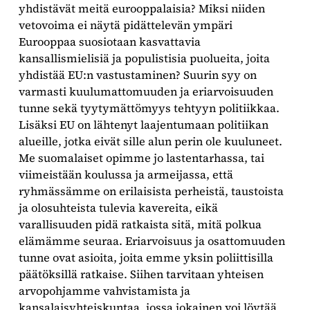
yhdistävät meitä eurooppalaisia? Miksi niiden
vetovoima ei näytä pidättelevän ympäri
Eurooppaa suosiotaan kasvattavia
kansallismielisiä ja populistisia puolueita, joita
yhdistää EU:n vastustaminen? Suurin syy on
varmasti kuulumattomuuden ja eriarvoisuuden
tunne sekä tyytymättömyys tehtyyn politiikkaa.
Lisäksi EU on lähtenyt laajentumaan politiikan
alueille, jotka eivät sille alun perin ole kuuluneet.
Me suomalaiset opimme jo lastentarhassa, tai
viimeistään koulussa ja armeijassa, että
ryhmässämme on erilaisista perheistä, taustoista
ja olosuhteista tulevia kavereita, eikä
varallisuuden pidä ratkaista sitä, mitä polkua
elämämme seuraa. Eriarvoisuus ja osattomuuden
tunne ovat asioita, joita emme yksin poliittisilla
päätöksillä ratkaise. Siihen tarvitaan yhteisen
arvopohjamme vahvistamista ja
kansalaisyhteiskuntaa, jossa jokainen voi löytää