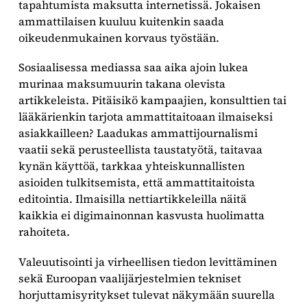
tapahtumista maksutta internetissä. Jokaisen
ammattilaisen kuuluu kuitenkin saada
oikeudenmukainen korvaus työstään.
Sosiaalisessa mediassa saa aika ajoin lukea
murinaa maksumuurin takana olevista
artikkeleista. Pitäisikö kampaajien, konsulttien tai
lääkärienkin tarjota ammattitaitoaan ilmaiseksi
asiakkailleen? Laadukas ammattijournalismi
vaatii sekä perusteellista taustatyötä, taitavaa
kynän käyttöä, tarkkaa yhteiskunnallisten
asioiden tulkitsemista, että ammattitaitoista
editointia. Ilmaisilla nettiartikkeleilla näitä
kaikkia ei digimainonnan kasvusta huolimatta
rahoiteta.
Valeuutisointi ja virheellisen tiedon levittäminen
sekä Euroopan vaalijärjestelmien tekniset
horjuttamisyritykset tulevat näkymään suurella