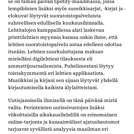
se on tämän päivän Spotify-maailmassa, jossa
lempibiisien lisäksi myös suosikkisarjat, -kirjat ja -
elokuvat löytyvät suoratoistopalveluista
suhteellisen edullisella kuukausihinnalla.
Lehtitalojen kamppaillessa alati laskevan
printtilehtien myynnin kanssa onkin ihme, että
lehtien suoratoistopalvelu antaa edelleen odottaa
itseään. Lehtien suurkuluttajana maksan
mielelläni digilehtieni tilauksesta eli
ammattijournalismista. Puhelimestani löytyy
toistakymmentä eri lehtien applikaatiota.
Musiikkini ja kirjani sen sijaan löytyvät yhdellä
kirjautumisella kaikista älylaitteistani.
Uutisjanoisella ihmisellä on tänä päivänä mistä
valita. Perinteisten uutissivustojen lisäksi
viikoittaisilla aikakausilehdillä on erinomainen
online-tarjonta ja kansainväliset ajatushautomot
tarjoavat syvällistä analyysia maailman eri