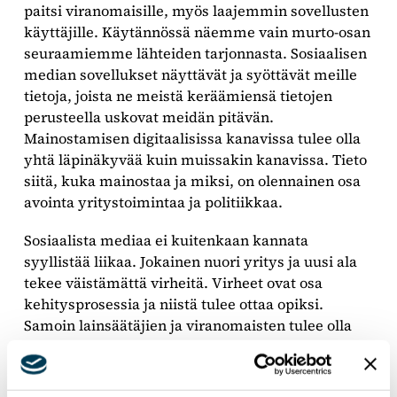
paitsi viranomaisille, myös laajemmin sovellusten
käyttäjille. Käytännössä näemme vain murto-osan
seuraamiemme lähteiden tarjonnasta. Sosiaalisen
median sovellukset näyttävät ja syöttävät meille
tietoja, joista ne meistä keräämiensä tietojen
perusteella uskovat meidän pitävän.
Mainostamisen digitaalisissa kanavissa tulee olla
yhtä läpinäkyvää kuin muissakin kanavissa. Tieto
siitä, kuka mainostaa ja miksi, on olennainen osa
avointa yritystoimintaa ja politiikkaa.
Sosiaalista mediaa ei kuitenkaan kannata
syyllistää liikaa. Jokainen nuori yritys ja uusi ala
tekee väistämättä virheitä. Virheet ovat osa
kehitysprosessia ja niistä tulee ottaa opiksi.
Samoin lainsäätäjien ja viranomaisten tulee olla
hereillä. Demokratian ja ilmaisunvapauden
näkökulmasta sosiaalinen media on tehnyt yhä
helpommaksi niin perheenjäsenten välisen