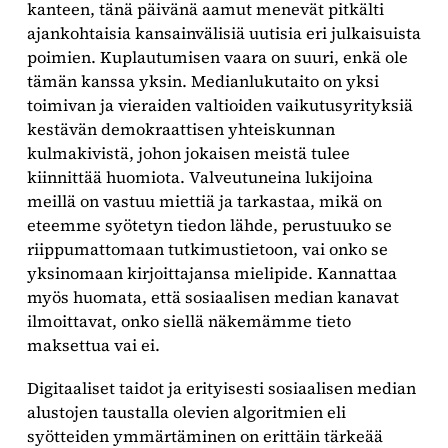
kanteen, tänä päivänä aamut menevät pitkälti
ajankohtaisia kansainvälisiä uutisia eri julkaisuista
poimien. Kuplautumisen vaara on suuri, enkä ole
tämän kanssa yksin. Medianlukutaito on yksi
toimivan ja vieraiden valtioiden vaikutusyrityksiä
kestävän demokraattisen yhteiskunnan
kulmakivistä, johon jokaisen meistä tulee
kiinnittää huomiota. Valveutuneina lukijoina
meillä on vastuu miettiä ja tarkastaa, mikä on
eteemme syötetyn tiedon lähde, perustuuko se
riippumattomaan tutkimustietoon, vai onko se
yksinomaan kirjoittajansa mielipide. Kannattaa
myös huomata, että sosiaalisen median kanavat
ilmoittavat, onko siellä näkemämme tieto
maksettua vai ei.
Digitaaliset taidot ja erityisesti sosiaalisen median
alustojen taustalla olevien algoritmien eli
syötteiden ymmärtäminen on erittäin tärkeää