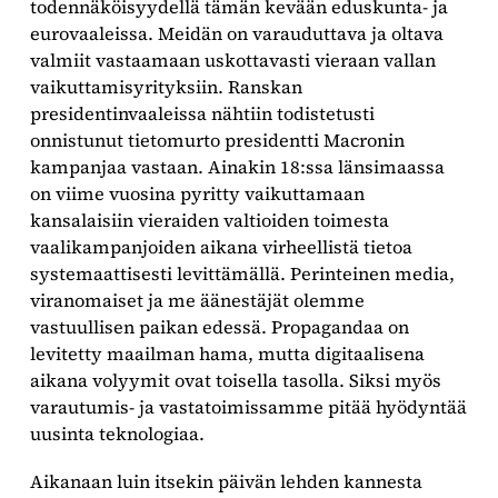
todennäköisyydellä tämän kevään eduskunta- ja
eurovaaleissa. Meidän on varauduttava ja oltava
valmiit vastaamaan uskottavasti vieraan vallan
vaikuttamisyrityksiin. Ranskan
presidentinvaaleissa nähtiin todistetusti
onnistunut tietomurto presidentti Macronin
kampanjaa vastaan. Ainakin 18:ssa länsimaassa
on viime vuosina pyritty vaikuttamaan
kansalaisiin vieraiden valtioiden toimesta
vaalikampanjoiden aikana virheellistä tietoa
systemaattisesti levittämällä. Perinteinen media,
viranomaiset ja me äänestäjät olemme
vastuullisen paikan edessä. Propagandaa on
levitetty maailman hama, mutta digitaalisena
aikana volyymit ovat toisella tasolla. Siksi myös
varautumis- ja vastatoimissamme pitää hyödyntää
uusinta teknologiaa.
Aikanaan luin itsekin päivän lehden kannesta