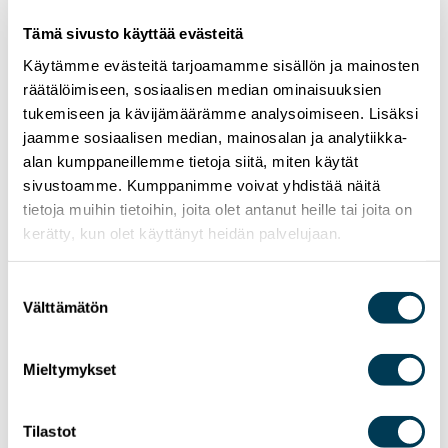
yhteydenpidon kuin vähemmistöjen äänten
Tämä sivusto käyttää evästeitä
kuulumisen. Samoin se on perinteisille lehtitaloille
keino välittää laadukas journalisminsa yhä
Käytämme evästeitä tarjoamamme sisällön ja mainosten
nopeammin yhä laajemmalle lukijakunnalle.
räätälöimiseen, sosiaalisen median ominaisuuksien
tukemiseen ja kävijämäärämme analysoimiseen. Lisäksi
Yhdysvaltalaista laatujulkaisua lainatakseni
jaamme sosiaalisen median, mainosalan ja analytiikka-
”demokratia kuolee pimeydessä”. Samoin se voi
alan kumppaneillemme tietoja siitä, miten käytät
kompastua väärän ja valheellisen tiedon verkossa.
sivustoamme. Kumppanimme voivat yhdistää näitä
Mutta ainoastaan, jos annamme sen tapahtua.
tietoja muihin tietoihin, joita olet antanut heille tai joita on
kerätty, kun olet käyttänyt heidän palvelujaan.
DIGI
Suostumuksen
Välttämätön
valinta
Mieltymykset
Tilastot