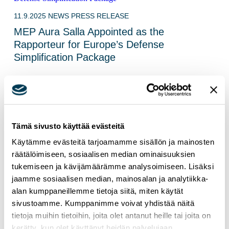
11.9.2025
NEWS
PRESS RELEASE
MEP Aura Salla Appointed as the
Rapporteur for Europe’s Defense
Simplification Package
Tämä sivusto käyttää evästeitä
26.5.2025
PRESS RELEASE
Käytämme evästeitä tarjoamamme sisällön ja mainosten
MEP Aura Salla: Microsoft’s example shows
räätälöimiseen, sosiaalisen median ominaisuuksien
that the company can cut off Europeans’
tukemiseen ja kävijämäärämme analysoimiseen. Lisäksi
access to critical operating systems
jaamme sosiaalisen median, mainosalan ja analytiikka-
alan kumppaneillemme tietoja siitä, miten käytät
sivustoamme. Kumppanimme voivat yhdistää näitä
tietoja muihin tietoihin, joita olet antanut heille tai joita on
kerätty, kun olet käyttänyt heidän palvelujaan.