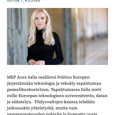
,
UUTISET
8.5.2026
MEP Aura Salla osallistui Politico Europen
järjestämään teknologia ja tekoäly-tapahtuman
paneelikeskusteluun. Tapahtumassa Salla nosti
esille Euroopan teknologisen suvereniteetin, datan
ja sääntelyn. Yhdysvaltojen kanssa tehdään
jatkossakin yhteistyötä, mutta vain
vastavuoroisuuden pohjalta ja luomatta uusia