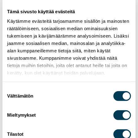
Tämä sivusto käyttää evästeitä
Käytämme evästeitä tarjoamamme sisällön ja mainosten
räätälöimiseen, sosiaalisen median ominaisuuksien
tukemiseen ja kävijämäärämme analysoimiseen. Lisäksi
jaamme sosiaalisen median, mainosalan ja analytiikka-
alan kumppaneillemme tietoja siitä, miten käytät
sivustoamme. Kumppanimme voivat yhdistää näitä
tietoja muihin tietoihin, joita olet antanut heille tai joita on
kerätty, kun olet käyttänyt heidän palvelujaan.
Suostumuksen
Välttämätön
valinta
15.7.2026
UUTISET
Aura Sallan uutiskirje | Heinäkuu 2026
Mieltymykset
Tilastot