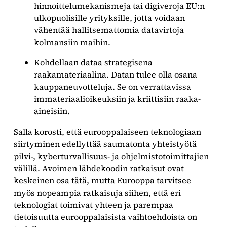
hinnoittelumekanismeja tai digiveroja EU:n
ulkopuolisille yrityksille, jotta voidaan
vähentää hallitsemattomia datavirtoja
kolmansiin maihin.
Kohdellaan dataa strategisena
raakamateriaalina. Datan tulee olla osana
kauppaneuvotteluja. Se on verrattavissa
immateriaalioikeuksiin ja kriittisiin raaka-
aineisiin.
Salla korosti, että eurooppalaiseen teknologiaan
siirtyminen edellyttää saumatonta yhteistyötä
pilvi-, kyberturvallisuus- ja ohjelmistotoimittajien
välillä. Avoimen lähdekoodin ratkaisut ovat
keskeinen osa tätä, mutta Eurooppa tarvitsee
myös nopeampia ratkaisuja siihen, että eri
teknologiat toimivat yhteen ja parempaa
tietoisuutta eurooppalaisista vaihtoehdoista on