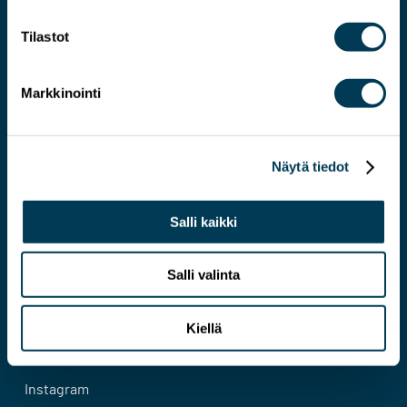
Tilastot
Markkinointi
Järkevämmän EU:N asiantuntija
Näytä tiedot
Yhteystiedot
Salli kaikki
Evästeseloste
Tietosuojaseloste
Salli valinta
Facebook
Kiellä
Bluesky
Instagram