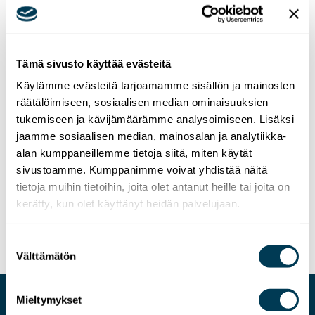
Tämä sivusto käyttää evästeitä
Käytämme evästeitä tarjoamamme sisällön ja mainosten
räätälöimiseen, sosiaalisen median ominaisuuksien
tukemiseen ja kävijämäärämme analysoimiseen. Lisäksi
jaamme sosiaalisen median, mainosalan ja analytiikka-
alan kumppaneillemme tietoja siitä, miten käytät
sivustoamme. Kumppanimme voivat yhdistää näitä
13.5.2026
UUTISET
tietoja muihin tietoihin, joita olet antanut heille tai joita on
Mitä kuuluu EU-sääntelyn
kerätty, kun olet käyttänyt heidän palvelujaan.
yksinkertaistamiselle?
Suostumuksen
Välttämätön
valinta
Mieltymykset