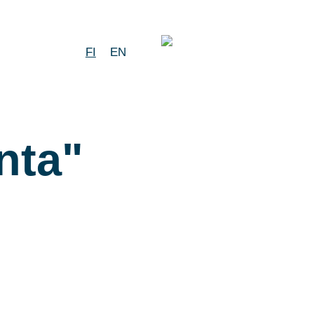
FI
EN
nta"