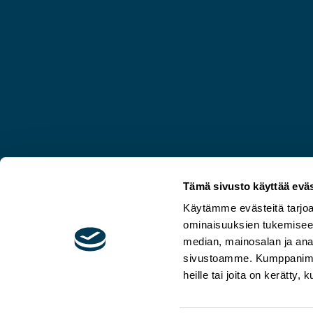
Tämä sivusto käyttää eväs
Käytämme evästeitä tarjoa
ominaisuuksien tukemisee
median, mainosalan ja anal
sivustoamme. Kumppanimme v
heille tai joita on kerätty,
© Aura Salla 2026