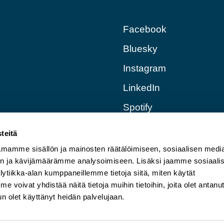
Facebook
Bluesky
Instagram
LinkedIn
Spotify
Apple Podcast
teitä
RSS
mamme sisällön ja mainosten räätälöimiseen, sosiaalisen medi
n ja kävijämäärämme analysoimiseen. Lisäksi jaamme sosiaali
ytiikka-alan kumppaneillemme tietoja siitä, miten käytät
oivat yhdistää näitä tietoja muihin tietoihin, joita olet antanu
 kun olet käyttänyt heidän palvelujaan.