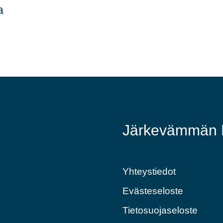
a
Järkevämmän E
Yhteystiedot
Evästeseloste
Tietosuojaseloste