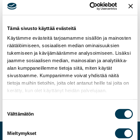
Tämä sivusto käyttää evästeitä
Käytämme evästeitä tarjoamamme sisällön ja mainosten
räätälöimiseen, sosiaalisen median ominaisuuksien
tukemiseen ja kävijämäärämme analysoimiseen. Lisäksi
jaamme sosiaalisen median, mainosalan ja analytiikka-
alan kumppaneillemme tietoja siitä, miten käytät
sivustoamme. Kumppanimme voivat yhdistää näitä
24.1.2026
TIEDOTTEET
tietoja muihin tietoihin, joita olet antanut heille tai joita on
MEP Aura Salla: Suomen Kela ei voi valita
kerätty, kun olet käyttänyt heidän palvelujaan.
yhdysvaltalaista pilveä
Suostumuksen
Välttämätön
valinta
Mieltymykset