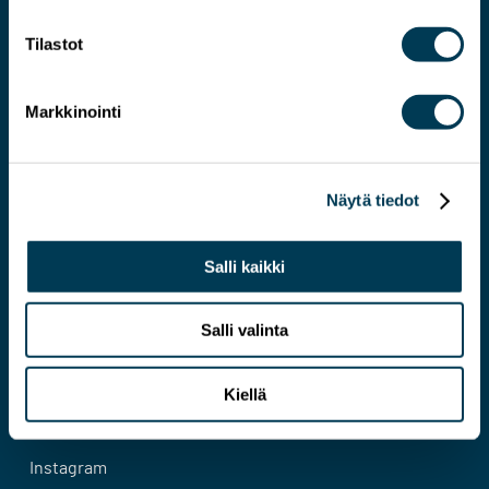
Tilastot
Markkinointi
Järkevämmän EU:N asiantuntija
Näytä tiedot
Yhteystiedot
Salli kaikki
Evästeseloste
Tietosuojaseloste
Salli valinta
Facebook
Kiellä
Bluesky
Instagram