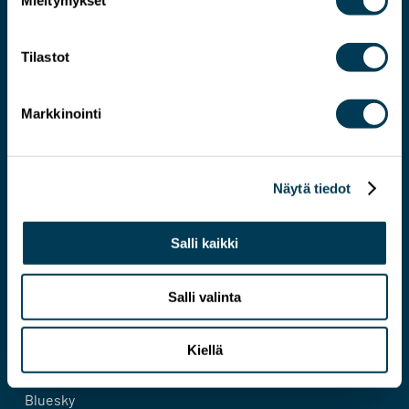
Mieltymykset
Tilastot
Markkinointi
Järkevämmän EU:N asiantuntija
Näytä tiedot
Yhteystiedot
Salli kaikki
Evästeseloste
Salli valinta
Tietosuojaseloste
Kiellä
Facebook
Bluesky