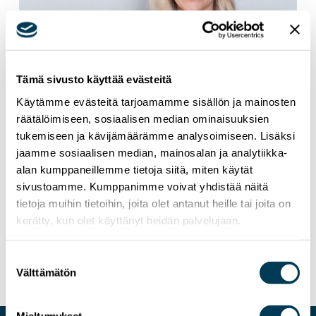
Tämä sivusto käyttää evästeitä
Käytämme evästeitä tarjoamamme sisällön ja mainosten
räätälöimiseen, sosiaalisen median ominaisuuksien
tukemiseen ja kävijämäärämme analysoimiseen. Lisäksi
jaamme sosiaalisen median, mainosalan ja analytiikka-
alan kumppaneillemme tietoja siitä, miten käytät
sivustoamme. Kumppanimme voivat yhdistää näitä
tietoja muihin tietoihin, joita olet antanut heille tai joita on
24.1.2026
TIEDOTTEET
kerätty, kun olet käyttänyt heidän palvelujaan.
MEP Aura Salla: Suomen Kela ei voi valita
yhdysvaltalaista pilveä
Suostumuksen
Välttämätön
valinta