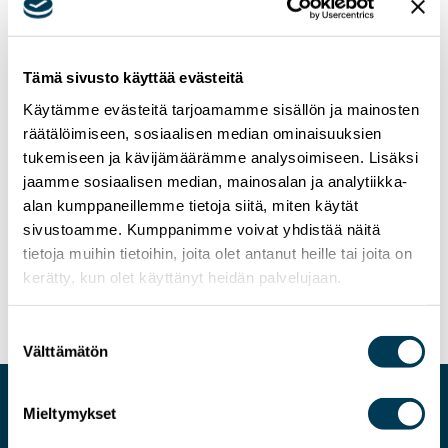
Tämä sivusto käyttää evästeitä
Käytämme evästeitä tarjoamamme sisällön ja mainosten
räätälöimiseen, sosiaalisen median ominaisuuksien
tukemiseen ja kävijämäärämme analysoimiseen. Lisäksi
jaamme sosiaalisen median, mainosalan ja analytiikka-
alan kumppaneillemme tietoja siitä, miten käytät
sivustoamme. Kumppanimme voivat yhdistää näitä
10.3.2023
UUTISET
tietoja muihin tietoihin, joita olet antanut heille tai joita on
kerätty, kun olet käyttänyt heidän palvelujaan.
Aura ja tiimi vaalikentillä
Suostumuksen
Välttämätön
valinta
Mieltymykset