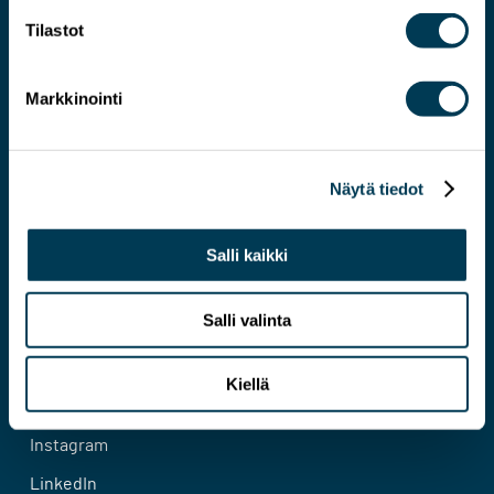
Tilastot
Markkinointi
Järkevämmän EU:N asiantuntija
Näytä tiedot
Yhteystiedot
Evästeseloste
Salli kaikki
Tietosuojaseloste
Salli valinta
Facebook
Kiellä
Bluesky
Instagram
LinkedIn