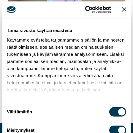
Tämä sivusto käyttää evästeitä
Käytämme evästeitä tarjoamamme sisällön ja mainosten
räätälöimiseen, sosiaalisen median ominaisuuksien
tukemiseen ja kävijämäärämme analysoimiseen. Lisäksi
jaamme sosiaalisen median, mainosalan ja analytiikka-
alan kumppaneillemme tietoja siitä, miten käytät
10.6.2026
UUTISET
sivustoamme. Kumppanimme voivat yhdistää näitä
tietoja muihin tietoihin, joita olet antanut heille tai joita on
Aura Salla: Digitaalisen sääntelyn
kerätty, kun olet käyttänyt heidän palvelujaan.
yksinkertaistaminen vaatii huolellista
valmistelua
Suostumuksen
Välttämätön
valinta
Mieltymykset