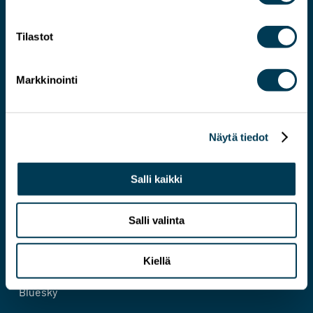
Tilastot
Markkinointi
Järkevämmän EU:N asiantuntija
Näytä tiedot
Yhteystiedot
Salli kaikki
Evästeseloste
Tietosuojaseloste
Salli valinta
Kiellä
Facebook
Bluesky