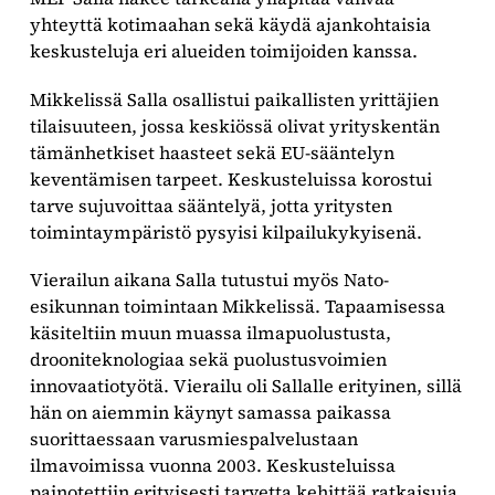
yhteyttä kotimaahan sekä käydä ajankohtaisia
keskusteluja eri alueiden toimijoiden kanssa.
Mikkelissä Salla osallistui paikallisten yrittäjien
tilaisuuteen, jossa keskiössä olivat yrityskentän
tämänhetkiset haasteet sekä EU-sääntelyn
keventämisen tarpeet. Keskusteluissa korostui
tarve sujuvoittaa sääntelyä, jotta yritysten
toimintaympäristö pysyisi kilpailukykyisenä.
Vierailun aikana Salla tutustui myös Nato-
esikunnan toimintaan Mikkelissä. Tapaamisessa
käsiteltiin muun muassa ilmapuolustusta,
drooniteknologiaa sekä puolustusvoimien
innovaatiotyötä. Vierailu oli Sallalle erityinen, sillä
hän on aiemmin käynyt samassa paikassa
suorittaessaan varusmiespalvelustaan
ilmavoimissa vuonna 2003. Keskusteluissa
painotettiin erityisesti tarvetta kehittää ratkaisuja