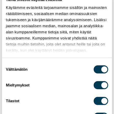
Käytämme evästeitä tarjoamamme sisällön ja mainosten
räätälöimiseen, sosiaalisen median ominaisuuksien
tukemiseen ja kävijämäärämme analysoimiseen. Lisäksi
jaamme sosiaalisen median, mainosalan ja analytiikka-
alan kumppaneillemme tietoja siitä, miten käytät
sivustoamme. Kumppanimme voivat yhdistää näitä
tietoja muihin tietoihin, joita olet antanut heille tai joita on
kerätty, kun olet käyttänyt heidän palvelujaan.
15.7.2026
UUTISET
Suostumuksen
Aura Sallan uutiskirje | Heinäkuu 2026
Välttämätön
valinta
Mieltymykset
Tilastot