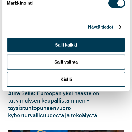
Markkinointi
Näytä tiedot
Salli kaikki
Salli valinta
Kiellä
9.7.2026
UUTISET
Aura Salla: Euroopan yksi haaste on
tutkimuksen kaupallistaminen –
täysistuntopuheenvuoro
kyberturvallisuudesta ja tekoälystä