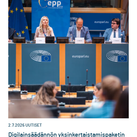
2.7.2026
UUTISET
Digilainsäädännön yksinkertaistamispaketin