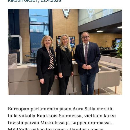
,
KIRJOITUKSET
22.4.2026
Euroopan parlamentin jäsen Aura Salla vieraili
tällä viikolla Kaakkois-Suomessa, viettäen kaksi
tiivistä päivää Mikkelissä ja Lappeenrannassa.
MEP Salla näkee tärkeänä ylläpitää vahvaa