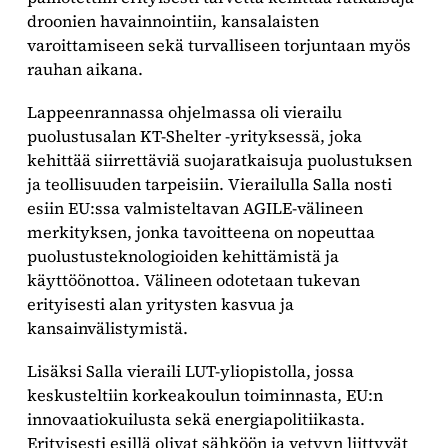
droonien havainnointiin, kansalaisten
varoittamiseen sekä turvalliseen torjuntaan myös
rauhan aikana.
Lappeenrannassa ohjelmassa oli vierailu
puolustusalan KT-Shelter -yrityksessä, joka
kehittää siirrettäviä suojaratkaisuja puolustuksen
ja teollisuuden tarpeisiin. Vierailulla Salla nosti
esiin EU:ssa valmisteltavan AGILE-välineen
merkityksen, jonka tavoitteena on nopeuttaa
puolustusteknologioiden kehittämistä ja
käyttöönottoa. Välineen odotetaan tukevan
erityisesti alan yritysten kasvua ja
kansainvälistymistä.
Lisäksi Salla vieraili LUT-yliopistolla, jossa
keskusteltiin korkeakoulun toiminnasta, EU:n
innovaatiokuilusta sekä energiapolitiikasta.
Erityisesti esillä olivat sähköön ja vetyyn liittyvät