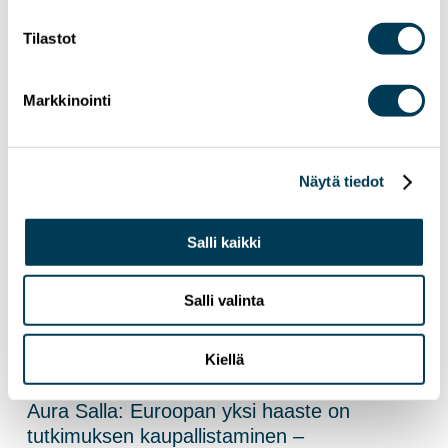
Jouluterveisin,
Tilastot
Aura
Europarlamentaarikko, Kokoomus, EPP-ryhmä
Markkinointi
Näytä tiedot
15.7.2026
UUTISET
Aura Sallan uutiskirje | Heinäkuu 2026
Salli kaikki
Salli valinta
Kiellä
9.7.2026
UUTISET
Aura Salla: Euroopan yksi haaste on
tutkimuksen kaupallistaminen –