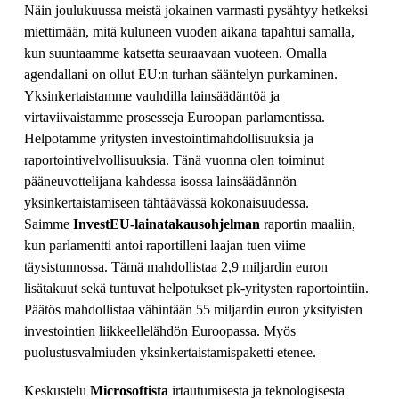
Näin joulukuussa meistä jokainen varmasti pysähtyy hetkeksi
miettimään, mitä kuluneen vuoden aikana tapahtui samalla,
kun suuntaamme katsetta seuraavaan vuoteen. Omalla
agendallani on ollut EU:n turhan sääntelyn purkaminen.
Yksinkertaistamme vauhdilla lainsäädäntöä ja
virtaviivaistamme prosesseja Euroopan parlamentissa.
Helpotamme yritysten investointimahdollisuuksia ja
raportointivelvollisuuksia. Tänä vuonna olen toiminut
pääneuvottelijana kahdessa isossa lainsäädännön
yksinkertaistamiseen tähtäävässä kokonaisuudessa.
Saimme
InvestEU-lainatakausohjelman
raportin maaliin,
kun parlamentti antoi raportilleni laajan tuen viime
täysistunnossa. Tämä mahdollistaa 2,9 miljardin euron
lisätakuut sekä tuntuvat helpotukset pk-yritysten raportointiin.
Päätös mahdollistaa vähintään 55 miljardin euron yksityisten
investointien liikkeellelähdön Euroopassa. Myös
puolustusvalmiuden yksinkertaistamispaketti etenee.
Keskustelu
Microsoftista
irtautumisesta ja teknologisesta