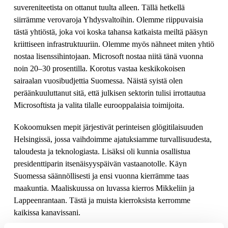
suvereniteetista on ottanut tuulta alleen. Tällä hetkellä
siirrämme verovaroja Yhdysvaltoihin. Olemme riippuvaisia
tästä yhtiöstä, joka voi koska tahansa katkaista meiltä pääsyn
kriittiseen infrastruktuuriin. Olemme myös nähneet miten yhtiö
nostaa lisenssihintojaan. Microsoft nostaa niitä tänä vuonna
noin 20–30 prosentilla. Korotus vastaa keskikokoisen
sairaalan vuosibudjettia Suomessa. Näistä syistä olen
peräänkuuluttanut sitä, että julkisen sektorin tulisi irrottautua
Microsoftista ja valita tilalle eurooppalaisia toimijoita.
Kokoomuksen mepit järjestivät perinteisen glögitilaisuuden
Helsingissä, jossa vaihdoimme ajatuksiamme turvallisuudesta,
taloudesta ja teknologiasta. Lisäksi oli kunnia osallistua
presidenttiparin itsenäisyyspäivän vastaanotolle. Käyn
Suomessa säännöllisesti ja ensi vuonna kierrämme taas
maakuntia. Maaliskuussa on luvassa kierros Mikkeliin ja
Lappeenrantaan. Tästä ja muista kierroksista kerromme
kaikissa kanavissani.