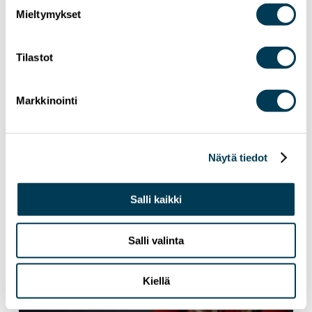
Mieltymykset
15.7.2026
UUTISET
Tilastot
Aura Sallan uutiskirje | Heinäkuu 2026
Markkinointi
Näytä tiedot
Salli kaikki
Salli valinta
Kiellä