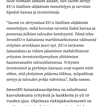
tulee voimaan samaan aikaan, kun Suomi siirtyy
EU:n liiallisen alijäämän menettelyyn ja tarvitsee
kipeästi kasvua ja investointeja.
“
Suomi on siirtymässä EU:n liiallisen alijäämän
menettelyyn, mikä korostaa tarvetta lisätä kasvua ja
parantaa julkisen talouden kestävyyttä. Tämä tekee
InvestEU:n kaltaisesta markkinaehtoisesta välineestä
erityisen arvokkaan juuri nyt. EU:n tarjoama
lainatakaus ja riskien jakaminen mahdollistavat
yritysten investointikynnyksen ylittämisen
haastavassakin taloustilanteessa. Yritysten
investoinnit ja pyrkimys kasvuun ovat nopein reitti
siihen, että yksityinen pääoma liikkuu, työpaikkoja
syntyy ja talouden pohja vahvistuu
”, Salla sanoo.
InvestEU-lainatakausohjelma on rahoittanut
kasvuhakuisia yrityksiä ja hankkeita jo yli 10
vuoden ajan. Ohjelman riskinjakoelementti on