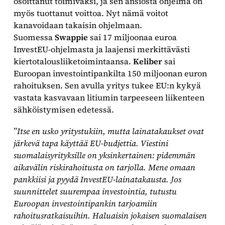
osoittanut toimivaksi, ja sen ansiosta ohjelma on
myös tuottanut voittoa. Nyt nämä voitot
kanavoidaan takaisin ohjelmaan.
Suomessa
Swappie
sai 17 miljoonaa euroa
InvestEU-ohjelmasta ja laajensi merkittävästi
kiertotalousliiketoimintaansa.
Keliber
sai
Euroopan investointipankilta 150 miljoonan euron
rahoituksen. Sen avulla yritys tukee EU:n kykyä
vastata kasvavaan litiumin tarpeeseen liikenteen
sähköistymisen edetessä.
”
Itse en usko yritystukiin, mutta lainatakaukset ovat
järkevä tapa käyttää EU-budjettia. Viestini
suomalaisyrityksille on yksinkertainen: pidemmän
aikavälin riskirahoitusta on tarjolla. Mene omaan
pankkiisi ja pyydä InvestEU-lainatakausta. Jos
suunnittelet suurempaa investointia, tutustu
Euroopan investointipankin tarjoamiin
rahoitusratkaisuihin. Haluaisin jokaisen suomalaisen