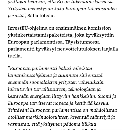
yrittäjän tietävän, että EU on tukenanne kasvussa.
Yritysten menestys on koko Euroopan tulevaisuuden
perusta
”, Salla toteaa.
InvestEU-ohjelma on ensimmäinen komission
yksinkertaistamispaketeista, joka hyväksyttiin
Euroopan parlamentissa. Täysistunnossa
parlamentti hyväksyi neuvottelutuloksen laajalla
tuella.
”
Euroopan parlamentti halusi vahvistaa
lainatakausohjelmaa ja suunnata sitä entistä
enemmän suomalaisten yritysten vahvuuksiin
lukeutuviin turvallisuuteen, teknologiaan ja
kestävään energiaan liittyviin hankkeisiin. Suomi ja
Eurooppa tarvitsevat nopeaa ja kestävää kasvua.
Tehtäväni Euroopan parlamentissa on mahdollistaa
otolliset markkinaolosuhteet, keventää sääntelyä ja
varmistaa, että yksityinen pääoma liikkuu