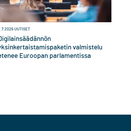
.7.2026
UUTISET
Digilainsäädännön
yksinkertaistamispaketin valmistelu
etenee Euroopan parlamentissa