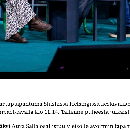
startuptapahtuma Slushissa Helsingissä keskiviikk
mpact-lavalla klo 11.14. Tallenne puheesta julka
äksi Aura Salla osallistuu yleisölle avoimiin tapah