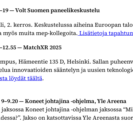
.30–19 — Volt Suomen paneelikeskustelu
li, 2. kerros. Keskustelussa aiheina Euroopan talo
 myös muita mep-kollegoita.
Lisätietoja tapahtum
15–12.55 — MatchXR 2025
mpus, Hämeentie 135 D, Helsinki. Sallan puheenv
lua innovaatioiden sääntelyn ja uusien teknologio
ta löydät täältä
.
o 9–9.20 — Koneet johtajina -ohjelma, Yle Areena
jaksossa Koneet johtajina -ohjelman jaksossa “Mi
essa?”. Jakso on katsottavissa Yle Areenasta suor