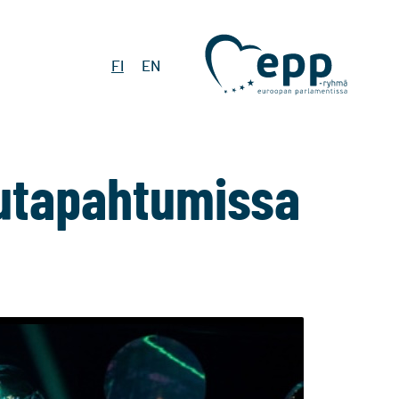
FI
EN
vutapahtumissa