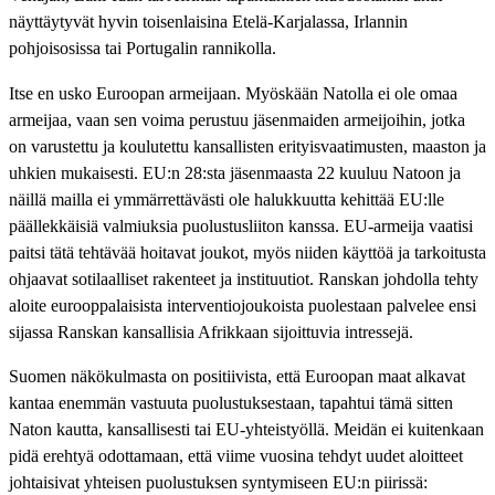
näyttäytyvät hyvin toisenlaisina Etelä-Karjalassa, Irlannin
pohjoisosissa tai Portugalin rannikolla.
Itse en usko Euroopan armeijaan. Myöskään Natolla ei ole omaa
armeijaa, vaan sen voima perustuu jäsenmaiden armeijoihin, jotka
on varustettu ja koulutettu kansallisten erityisvaatimusten, maaston ja
uhkien mukaisesti. EU:n 28:sta jäsenmaasta 22 kuuluu Natoon ja
näillä mailla ei ymmärrettävästi ole halukkuutta kehittää EU:lle
päällekkäisiä valmiuksia puolustusliiton kanssa. EU-armeija vaatisi
paitsi tätä tehtävää hoitavat joukot, myös niiden käyttöä ja tarkoitusta
ohjaavat sotilaalliset rakenteet ja instituutiot. Ranskan johdolla tehty
aloite eurooppalaisista interventiojoukoista puolestaan palvelee ensi
sijassa Ranskan kansallisia Afrikkaan sijoittuvia intressejä.
Suomen näkökulmasta on positiivista, että Euroopan maat alkavat
kantaa enemmän vastuuta puolustuksestaan, tapahtui tämä sitten
Naton kautta, kansallisesti tai EU-yhteistyöllä. Meidän ei kuitenkaan
pidä erehtyä odottamaan, että viime vuosina tehdyt uudet aloitteet
johtaisivat yhteisen puolustuksen syntymiseen EU:n piirissä: