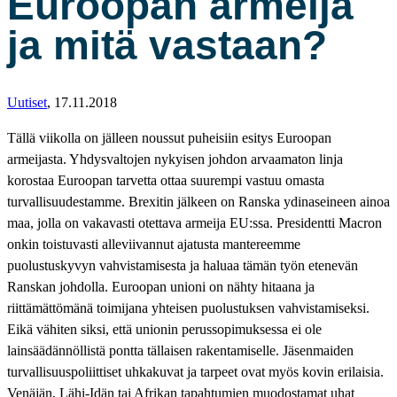
Euroopan armeija
ja mitä vastaan?
Uutiset
,
17.11.2018
Tällä viikolla on jälleen noussut puheisiin esitys Euroopan
armeijasta. Yhdysvaltojen nykyisen johdon arvaamaton linja
korostaa Euroopan tarvetta ottaa suurempi vastuu omasta
turvallisuudestamme. Brexitin jälkeen on Ranska ydinaseineen ainoa
maa, jolla on vakavasti otettava armeija EU:ssa. Presidentti Macron
onkin toistuvasti alleviivannut ajatusta mantereemme
puolustuskyvyn vahvistamisesta ja haluaa tämän työn etenevän
Ranskan johdolla. Euroopan unioni on nähty hitaana ja
riittämättömänä toimijana yhteisen puolustuksen vahvistamiseksi.
Eikä vähiten siksi, että unionin perussopimuksessa ei ole
lainsäädännöllistä pontta tällaisen rakentamiselle. Jäsenmaiden
turvallisuuspoliittiset uhkakuvat ja tarpeet ovat myös kovin erilaisia.
Venäjän, Lähi-Idän tai Afrikan tapahtumien muodostamat uhat