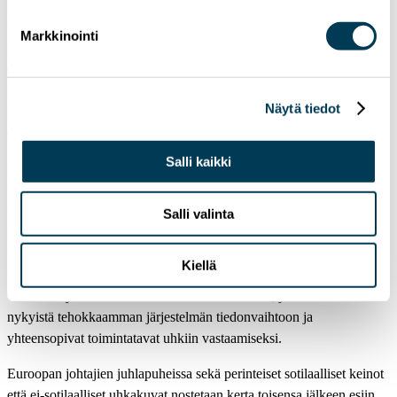
monesti samoja salasanoja työ- ja henkilökohtaiseen sähköpostiin.
Vuonna 2017 Windows-käyttöjärjestelmässä ollutta heikkoa kohtaa
Markkinointi
hyväksikäyttänyt Wannacry-haittaohjelma levisi 150 maahan, josta
ei selvitty pelkällä itkulla. Wannacry:ta kehittyneempi Petya-
kryptovirus käyttäytyi kuin verkkomato lukitsemalla osia uhriensa
Näytä tiedot
kovalevyistä aiheuttaen muutamassa päivässä satojen miljoonien
eurojen vahingot ympäri maailmaa.
Salli kaikki
Kyber- ja hybridiuhkien torjuminen ja turvallisuutemme
vahvistaminen Euroopan tasolla vaatii jatkuvaa uhkien seurantaa ja
tilannetietoisuutta yli jäsenmaiden rajojen. Luotettavan
Salli valinta
kokonaiskuvan saaminen Eurooppaan kohdistuvista uhista on
vaikeaa eri tavoin toimivien kansallisten viranomaisten,
Kiellä
tietojärjestelmien, kielten ja poliittisen tahtotilan vuoksi. Tämä
voidaan myös kääntää unionimme vahvuudeksi, jos kehitämme
nykyistä tehokkaamman järjestelmän tiedonvaihtoon ja
yhteensopivat toimintatavat uhkiin vastaamiseksi.
Euroopan johtajien juhlapuheissa sekä perinteiset sotilaalliset keinot
että ei-sotilaalliset uhkakuvat nostetaan kerta toisensa jälkeen esiin.