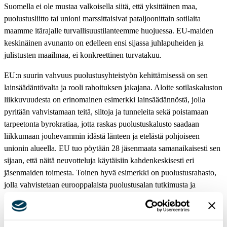
Suomella ei ole mustaa valkoisella siitä, että yksittäinen maa,
puolustusliitto tai unioni marssittaisivat pataljoonittain sotilaita
maamme itärajalle turvallisuustilanteemme huojuessa. EU-maiden
keskinäinen avunanto on edelleen ensi sijassa juhlapuheiden ja
julistusten maailmaa, ei konkreettinen turvatakuu.
EU:n suurin vahvuus puolustusyhteistyön kehittämisessä on sen
lainsäädäntövalta ja rooli rahoituksen jakajana. Aloite sotilaskaluston
liikkuvuudesta on erinomainen esimerkki lainsäädännöstä, jolla
pyritään vahvistamaan teitä, siltoja ja tunneleita sekä poistamaan
tarpeetonta byrokratiaa, jotta raskas puolustuskalusto saadaan
liikkumaan jouhevammin idästä länteen ja etelästä pohjoiseen
unionin alueella. EU tuo pöytään 28 jäsenmaata samanaikaisesti sen
sijaan, että näitä neuvotteluja käytäisiin kahdenkeskisesti eri
jäsenmaiden toimesta. Toinen hyvä esimerkki on puolustusrahasto,
jolla vahvistetaan eurooppalaista puolustusalan tutkimusta ja
suorituskykyjen kehittämistä. Erinomaista ja järkevää yhteisten
varojen käyttöä. Näitä varoja suuntaisin yhä enemmän uusien
teknologioiden, radio- ja satelliittijärjestelmien sekä tekoälyn