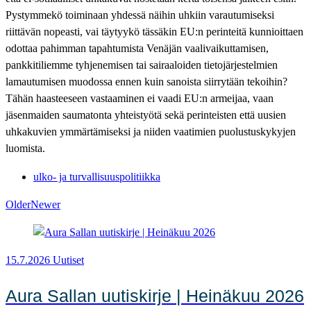
Pystymmekö toiminaan yhdessä näihin uhkiin varautumiseksi
riittävän nopeasti, vai täytyykö tässäkin EU:n perinteitä kunnioittaen
odottaa pahimman tapahtumista Venäjän vaalivaikuttamisen,
pankkitiliemme tyhjenemisen tai sairaaloiden tietojärjestelmien
lamautumisen muodossa ennen kuin sanoista siirrytään tekoihin?
Tähän haasteeseen vastaaminen ei vaadi EU:n armeijaa, vaan
jäsenmaiden saumatonta yhteistyötä sekä perinteisten että uusien
uhkakuvien ymmärtämiseksi ja niiden vaatimien puolustuskykyjen
luomista.
ulko- ja turvallisuuspolitiikka
Older
Newer
15.7.2026
Uutiset
Aura Sallan uutiskirje | Heinäkuu 2026