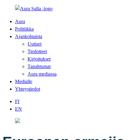
Aura
Politiikka
Ajankohtaista
Uutiset
Tiedotteet
Kirjoitukset
Tapahtumat
Aura mediassa
Medialle
Yhteystiedot
FI
EN