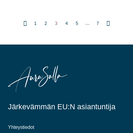
…
1
2
3
4
5
7
Järkevämmän EU:N asiantuntija
Yhteystiedot