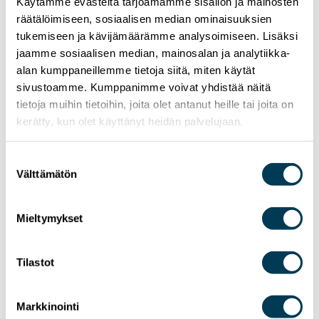
Käytämme evästeitä tarjoamamme sisällön ja mainosten
”Aura Salla (kok) sanoo, että EU:n pitäisi pystyä
räätälöimiseen, sosiaalisen median ominaisuuksien
huolehtimaan turvapaikkaprosessista lähtökohtaisesti
tukemiseen ja kävijämäärämme analysoimiseen. Lisäksi
itse.”
jaamme sosiaalisen median, mainosalan ja analytiikka-
alan kumppaneillemme tietoja siitä, miten käytät
sivustoamme. Kumppanimme voivat yhdistää näitä
18.12.2025
Seura:
tietoja muihin tietoihin, joita olet antanut heille tai joita on
kerätty, kun olet käyttänyt heidän palvelujaan.
”Amerikkalaiset voivat katkaista yhteyden milloin vain”,
Aura Salla sanoo avaten eurooppalaisvaihtoehtojen
etuja”
Suostumuksen
Välttämätön
valinta
11.12.2025
Mieltymykset
MTV3:
”Microsoft on soluttautunut kaikkialle – Salla jyrähtää:
Tilastot
Julkinen sektori heti ulos”
Markkinointi
9.12.2025