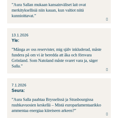
”Aura Sallan mukaan kansainväliset lait ovat
merkityksellisiä niin kauan, kun valtiot niitä
kunnioittavat.”
13.1.2026
Yle:
”Många av oss reservister, mig själv inkluderad, måste
fundera på om vi är beredda att åka och försvara
Grönland. Som Natoland måste svaret vara ja, säger
Salla.”
7.1.2026
Seura:
”Aura Salla paahtaa Brysselissä ja Strasbourgissa
ruuhkavuosien keskellä – Mistä europarlamentaarikko
ammentaa energiaa kiireiseen arkeen?”