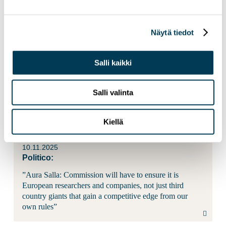
Uusi Juttu:
”Aura Salla: Kaikki haluavat ehdottomasti suojella
Näytä tiedot
lapsia, mutta monet eivät ole täysin ymmärtäneet, miten
teknologia toimii kryptatuissa palveluissa.”
Salli kaikki
26.11.2025
Salli valinta
Ilta-Sanomat:
”Aura Salla: Suomen on lopetettava Microsoftin käyttö”
Kiellä
10.11.2025
Politico:
”Aura Salla: Commission will have to ensure it is
European researchers and companies, not just third
country giants that gain a competitive edge from our
own rules”