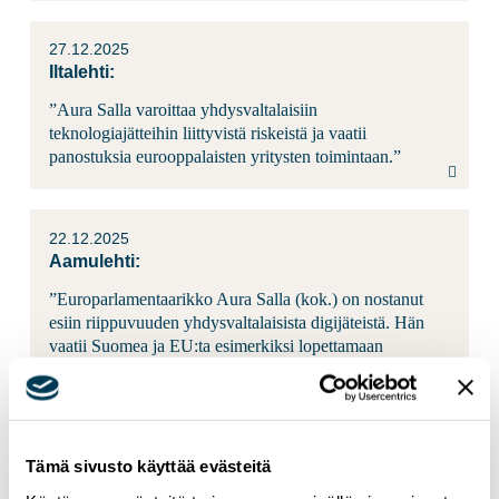
27.12.2025
Iltalehti:
”Aura Salla varoittaa yhdysvaltalaisiin
teknologiajätteihin liittyvistä riskeistä ja vaatii
panostuksia eurooppalaisten yritysten toimintaan.”
22.12.2025
Aamulehti:
”Europarlamentaarikko Aura Salla (kok.) on nostanut
esiin riippuvuuden yhdysvaltalaisista digijäteistä. Hän
vaatii Suomea ja EU:ta esimerkiksi lopettamaan
Microsoftin käytön julkisella sektorilla.”
19.12.2025
Tämä sivusto käyttää evästeitä
Helsingin Sanomat: