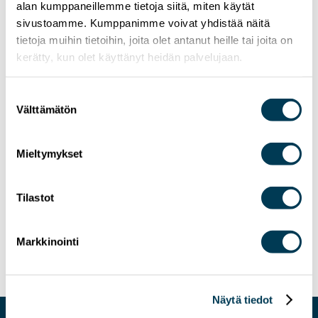
alan kumppaneillemme tietoja siitä, miten käytät
sivustoamme. Kumppanimme voivat yhdistää näitä
tietoja muihin tietoihin, joita olet antanut heille tai joita on
kerätty, kun olet käyttänyt heidän palvelujaan.
Suostumuksen
Välttämätön
valinta
Mieltymykset
Tilastot
9.7.2025
NEWS
MEP Aura Salla: The AI Act Must Empower
Europe – Not Entangle It
Markkinointi
Näytä tiedot