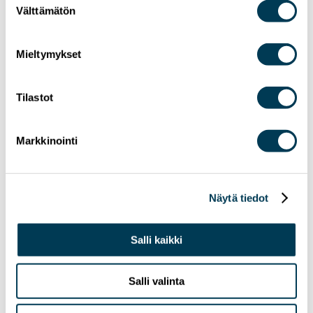
Välttämätön
valinta
Mieltymykset
Tilastot
Markkinointi
Näytä tiedot
Salli kaikki
Salli valinta
17.6.2025
KIRJOITUKSET
UUTISET