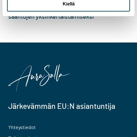
Kiellä
Komissio julkaisi esityksensä puolustuksen
sääntöjen yksinkertaistamiseksi
Järkevämmän EU:N asiantuntija
Yhteystiedot