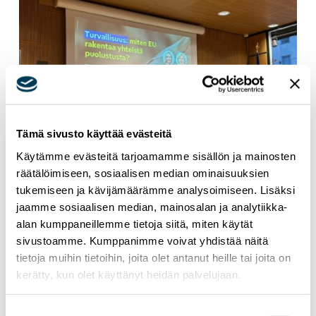
Tämä sivusto käyttää evästeitä
Käytämme evästeitä tarjoamamme sisällön ja mainosten
räätälöimiseen, sosiaalisen median ominaisuuksien
tukemiseen ja kävijämäärämme analysoimiseen. Lisäksi
jaamme sosiaalisen median, mainosalan ja analytiikka-
alan kumppaneillemme tietoja siitä, miten käytät
sivustoamme. Kumppanimme voivat yhdistää näitä
14.1.2026
TAPAHTUMAT
UUTISET
tietoja muihin tietoihin, joita olet antanut heille tai joita on
Puolustusteknologia ja data –
kerätty, kun olet käyttänyt heidän palvelujaan.
puolustusaiheinen keskustelutilaisuus
Helsingissä
Suostumuksen