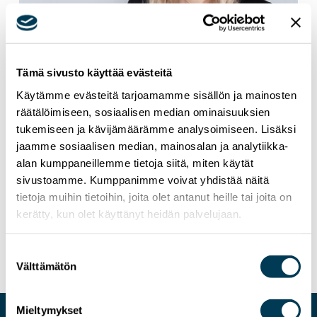
Tämä sivusto käyttää evästeitä
Käytämme evästeitä tarjoamamme sisällön ja mainosten
räätälöimiseen, sosiaalisen median ominaisuuksien
tukemiseen ja kävijämäärämme analysoimiseen. Lisäksi
jaamme sosiaalisen median, mainosalan ja analytiikka-
alan kumppaneillemme tietoja siitä, miten käytät
19.5.2026
TIEDOTTEET
sivustoamme. Kumppanimme voivat yhdistää näitä
tietoja muihin tietoihin, joita olet antanut heille tai joita on
MEP Aura Salla: Suomelle tärkeä voitto EU:n
kerätty, kun olet käyttänyt heidän palvelujaan.
puolustusneuvotteluissa – rahaa parhaalle
osaamiselle, ei paperihankkeille
Suostumuksen
Välttämätön
valinta
Mieltymykset