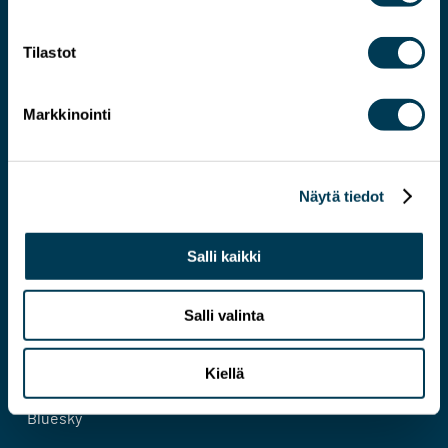
Tilastot
Markkinointi
Järkevämmän EU:N asiantuntija
Näytä tiedot
Yhteystiedot
Salli kaikki
Evästeseloste
Tietosuojaseloste
Salli valinta
Kiellä
Facebook
Bluesky