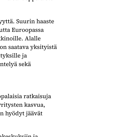
yttä. Suurin haaste
mutta Euroopassa
inoille. Alalle
on saatava yksityistä
yksille ja
ntelyä sekä
palaisia ratkaisuja
ritysten kasvua,
en hyödyt jäävät
akeskuksiin ja