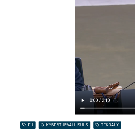
EU
KYBERTURVALLISUUS
TEKOÄLY