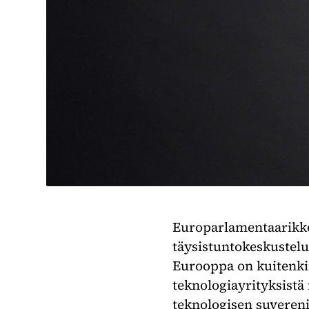
Europarlamentaarikko 
täysistuntokeskustelu
Eurooppa on kuitenkin
teknologiayrityksistä
teknologisen suvereni