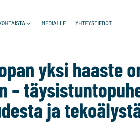
KOHTAISTA
MEDIALLE
YHTEYSTIEDOT
oopan yksi haaste 
n – täysistuntopu
udesta ja tekoälyst