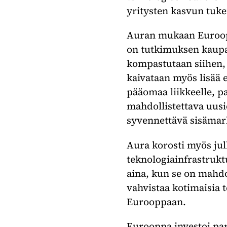
yritysten kasvun tuke
Auran mukaan Euroopa
on tutkimuksen kaupal
kompastutaan siihen, 
kaivataan myös lisää 
pääomaa liikkeelle, pa
mahdollistettava uusi
syvennettävä sisämar
Aura korosti myös jul
teknologiainfrastruktu
aina, kun se on mahdo
vahvistaa kotimaisia t
Eurooppaan.
Eurooppa investoi par