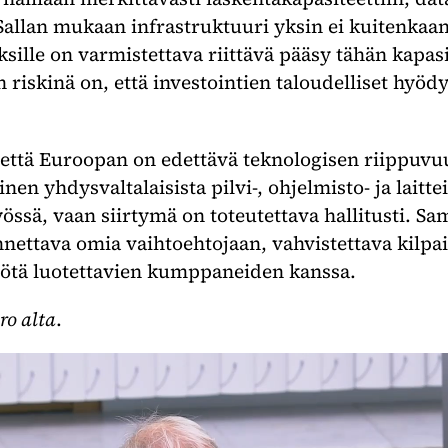
Sallan mukaan infrastruktuuri yksin ei kuitenkaan 
ksille on varmistettava riittävä pääsy tähän kapasi
 riskinä on, että investointien taloudelliset hyöd
 että Euroopan on edettävä teknologisen riippuv
inen yhdysvaltalaisista pilvi-, ohjelmisto- ja laitte
össä, vaan siirtymä on toteutettava hallitusti. S
nnettava omia vaihtoehtojaan, vahvistettava kilpa
yötä luotettavien kumppaneiden kanssa.
ro alta
.