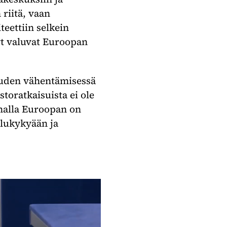
riitä, vaan
teettiin selkein
yt valuvat Euroopan
uuden vähentämisessä
istoratkaisuista ei ole
amalla Euroopan on
ilukykyään ja