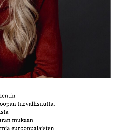
mentin
oopan turvallisuutta.
ista
 Auran mukaan
oimia eurooppalaisten