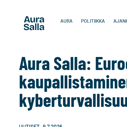
AURA
POLITIIKKA
AJAN
Aura Salla: Eur
kaupallistamine
kyberturvallisu
,