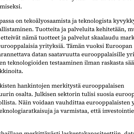
miseksi.
ssa on tekoälyosaamista ja teknologista kyvykky
listaminen. Tuotteita ja palveluita kehitetään, 
etteivät nämä tuotteet ja palvelut skaalaudu markk
eurooppalaisia yrityksiä. Tämän vuoksi Euroopan 
rannettava datan saatavuutta eurooppalaisille yrit
en teknologioiden testaaminen ilman raskasta sää
kkinoita.
kisten hankintojen merkitystä eurooppalaisen
urin osalta. Julkisen sektorin tulisi suosia euroop
llista. Näin voidaan vauhdittaa eurooppalaisten y
eknologiaratkaisuja ja varmistaa, että investointi
haillaan merkittävästi laskentakapasiteettiin, dat