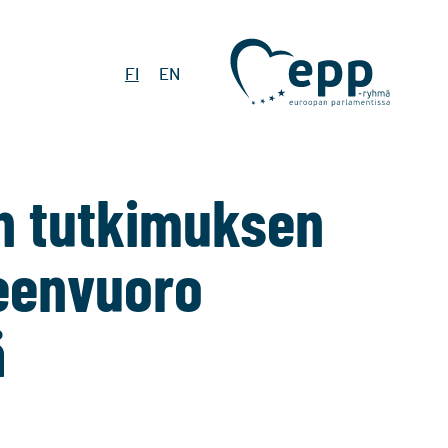
FI
EN
on tutkimuksen
heenvuoro
ä