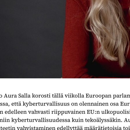
Aura Salla korosti tällä viikolla Euroopan parla
ssa, että kyberturvallisuus on olennainen osa Eur
 edelleen vahvasti riippuvainen EU:n ulkopuolis
 niin kyberturvallisuudessa kuin tekoälyssäkin.
teetin vahvistaminen edellyttää määrätietoisia t