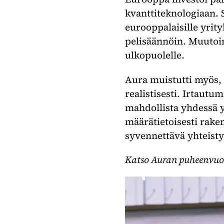
kvanttiteknologiaan. 
eurooppalaisille yrity
pelisäännöin. Muutoin
ulkopuolelle.
Aura muistutti myös,
realistisesti. Irtautum
mahdollista yhdessä y
määrätietoisesti rake
syvennettävä yhteist
Katso Auran puheenvuo