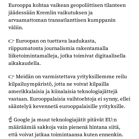
Eurooppa kohtaa vaikean geopoliittisen tilanteen
jäädessään Kremlin vaikutuksen ja
arvaamattoman transatlanttisen kumppanin
väliin.
👉 Euroopan on tuettava laadukasta,
riippumatonta journalismia rakentamalla
liiketoimintamalleja, jotka toimivat digitaalisella
aikakaudella.
👉 Meidän on varmistettava yrityksillemme reilu
kilpailuympäristö, jotta ne voivat kilpailla
amerikkalaisia ja kiinalaisia teknologiajättejä
vastaan. Eurooppalaisia vaihtoehtoja ei synny, ellei
sääntelyä kevennetä eurooppalaisille yrityksille.
☝️ Google ja muut teknologiajätit pitävät EU:n
määräämiä sakkoja vain pienenä hintana siitä,
että voivat jatkaa toimintaansa kuten ennenkin.