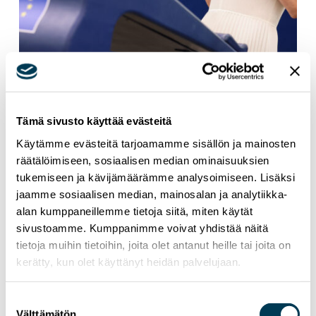
15.7.2026
UUTISET
Aura Sallan uutiskirje | Heinäkuu 2026
Tämä sivusto käyttää evästeitä
Käytämme evästeitä tarjoamamme sisällön ja mainosten
räätälöimiseen, sosiaalisen median ominaisuuksien
tukemiseen ja kävijämäärämme analysoimiseen. Lisäksi
jaamme sosiaalisen median, mainosalan ja analytiikka-
alan kumppaneillemme tietoja siitä, miten käytät
sivustoamme. Kumppanimme voivat yhdistää näitä
tietoja muihin tietoihin, joita olet antanut heille tai joita on
kerätty, kun olet käyttänyt heidän palvelujaan.
Suostumuksen
Välttämätön