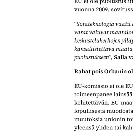
EU ei ole puolustusliit
vuonna 2009, sovitus
“
Sotateknologia vaatii 
varat valuvat maatalou
keskustelukerhojen yll
kansallistettava maatal
puolustukseen
”,
Salla
v
Rahat pois Orbanin ol
EU-komissio ei ole EU
toimeenpanee lainsääd
kehitettävän. EU-maat
lopullisesta muodosta.
muutoksia unionin to
yleensä yhden tai ka