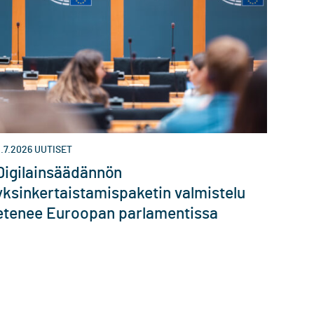
.7.2026
UUTISET
Digilainsäädännön
yksinkertaistamispaketin valmistelu
etenee Euroopan parlamentissa