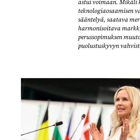
astui voimaan. Mikäli 
teknologiaosaamisen v
sääntelyä, saatava merk
harmonisoitava markkin
perussopimuksen muutok
puolustuskyvyn vahvist