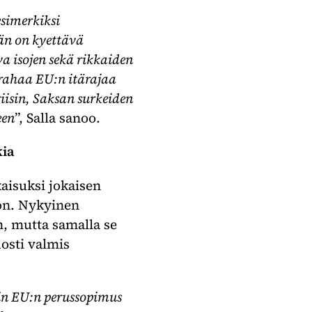
simerkiksi
än on kyettävä
 isojen sekä rikkaiden
ärahaa EU:n itärajaa
iisin, Saksan surkeiden
een
”, Salla sanoo.
kia
aisuksi jokaisen
ton. Nykyinen
n, mutta samalla se
dosti valmis
oin EU:n perussopimus