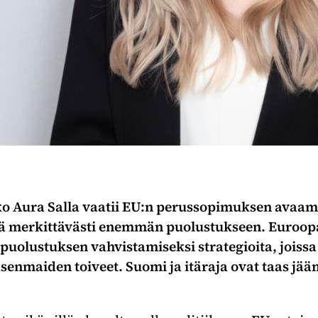
 Aura Salla vaatii EU:n perussopimuksen avaamis
ää merkittävästi enemmän puolustukseen. Euroo
 puolustuksen vahvistamiseksi strategioita, joissa 
enmaiden toiveet. Suomi ja itäraja ovat taas jä