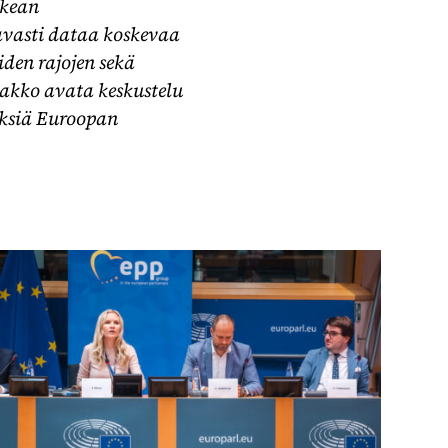
rkean
vasti dataa koskevaa
iden rajojen sekä
akko avata keskustelu
öksiä Euroopan