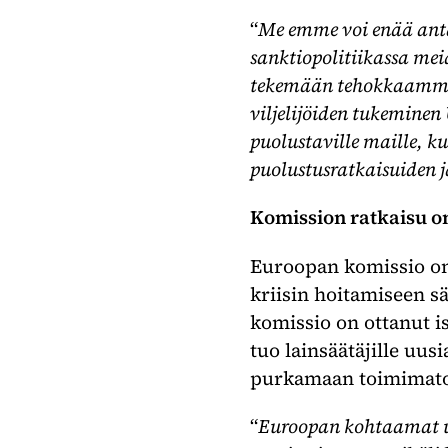
“
Me emme voi enää anta
sanktiopolitiikassa me
tekemään tehokkaammin 
viljelijöiden tukeminen
puolustaville maille, k
puolustusratkaisuiden j
Komission ratkaisu ong
Euroopan komissio on 
kriisin hoitamiseen s
komissio on ottanut i
tuo lainsäätäjille uus
purkamaan toimimato
“
Euroopan kohtaamat uha