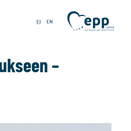
FI
EN
tukseen –