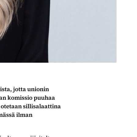
ta, jotta unionin
pan komissio puuhaa
otetaan sillisalaattina
ämässä ilman