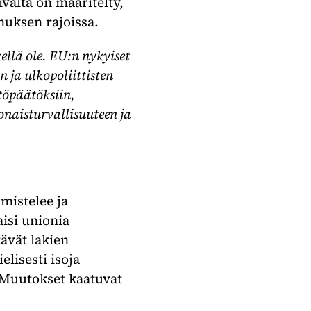
ivalta on määritelty,
muksen rajoissa.
ellä ole. EU:n nykyiset
ja ulkopoliittisten
öpäätöksiin,
onaisturvallisuuteen ja
mistelee ja
isi unionia
ävät lakien
lisesti isoja
 Muutokset kaatuvat