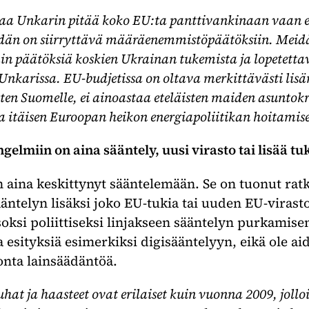
a Unkarin pitää koko EU:ta panttivankinaan vaan e
idän on siirryttävä määräenemmistöpäätöksiin. Meid
päätöksiä koskien Ukrainan tukemista ja lopetettava
 Unkarissa. EU-budjetissa on oltava merkittävästi lis
uten Suomelle, ei ainoastaa eteläisten maiden asuntokr
a itäisen Euroopan heikon energiapoliitikan hoitamis
elmiin on aina sääntely, uusi virasto tai lisää tu
aina keskittynyt sääntelemään. Se on tuonut ratk
ääntelyn lisäksi joko EU-tukia tai uuden EU-viras
soksi poliittiseksi linjakseen sääntelyn purkamise
ia esityksiä esimerkiksi digisääntelyyn, eikä ole ai
nta lainsäädäntöä.
t ja haasteet ovat erilaiset kuin vuonna 2009, joll