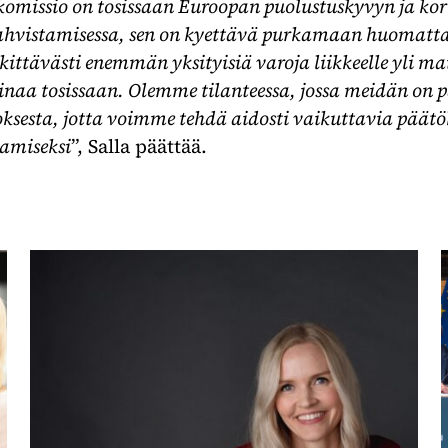
komissio on tosissaan Euroopan puolustuskyvyn ja ko
ahvistamisessa, sen on kyettävä purkamaan huomatta
ittävästi enemmän yksityisiä varoja liikkeelle yli ma
aa tosissaan. Olemme tilanteessa, jossa meidän on p
sesta, jotta voimme tehdä aidosti vaikuttavia päät
amiseksi
”, Salla päättää.