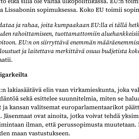
to eikä sillä ole valtaa ulkopolitiikassa. EU:n toim
sa Lissabonin sopimuksessa. Koko EU toimii sopi
dataa ja rahaa, joita kumpaakaan EU:lla ei tällä hetk
den rahoittamiseen, tuottamattomiin aluehankkeisiin 
äpitoon. EU:n on siirryttävä enemmän määräenemmist
oustuet ja laitettava merkittävä osuus budjetista kok
aatii.
igarkeilta
:n lakiasäätävä elin vaan virkamieskunta, joka val
äntöä sekä esittelee suunnitelmia, miten se halua
 ja kansan valitsemat europarlamentaarikot päätt
 Jäsenmaat ovat ainoita, jotka voivat tehdä yksimie
imintaan ilman, että perussopimusta muutetaan.
hden maan vastustukseen.