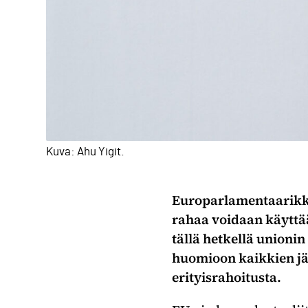
Kuva: Ahu Yigit.
Europarlamentaarikko
rahaa voidaan käytt
tällä hetkellä unionin
huomioon kaikkien jäs
erityisrahoitusta.