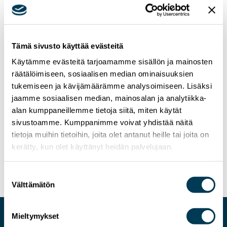
Tämä sivusto käyttää evästeitä
Käytämme evästeitä tarjoamamme sisällön ja mainosten
räätälöimiseen, sosiaalisen median ominaisuuksien
tukemiseen ja kävijämäärämme analysoimiseen. Lisäksi
jaamme sosiaalisen median, mainosalan ja analytiikka-
alan kumppaneillemme tietoja siitä, miten käytät
sivustoamme. Kumppanimme voivat yhdistää näitä
21.1.2025
NEWS
tietoja muihin tietoihin, joita olet antanut heille tai joita on
MEP Aura Salla: The EU Must Protect Critical
kerätty, kun olet käyttänyt heidän palvelujaan.
Infrastructure in the Baltic Sea
Suostumuksen
Välttämätön
valinta
Mieltymykset