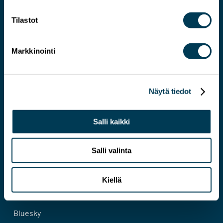
Tilastot
Markkinointi
An expert on a more pragmatic EU
Näytä tiedot
Contact
Salli kaikki
Cookie policy
Privacy Policy
Salli valinta
Facebook
Kiellä
Instagram
Bluesky