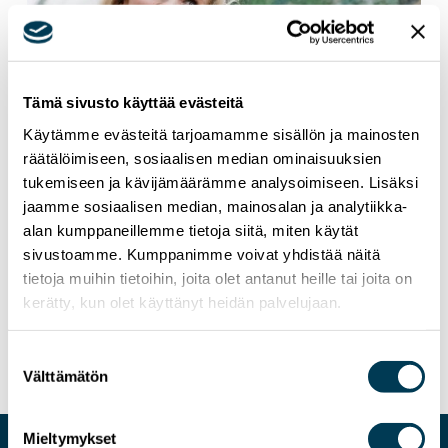
Tämä sivusto käyttää evästeitä
Käytämme evästeitä tarjoamamme sisällön ja mainosten
räätälöimiseen, sosiaalisen median ominaisuuksien
tukemiseen ja kävijämäärämme analysoimiseen. Lisäksi
jaamme sosiaalisen median, mainosalan ja analytiikka-
alan kumppaneillemme tietoja siitä, miten käytät
24.6.2026
NEWS
sivustoamme. Kumppanimme voivat yhdistää näitä
tietoja muihin tietoihin, joita olet antanut heille tai joita on
MEP Aura Salla in Euractiv’s panel: Europe
kerätty, kun olet käyttänyt heidän palvelujaan.
Must Lead in Quantum Technologies and
Global Standards
Suostumuksen
Välttämätön
valinta
Mieltymykset