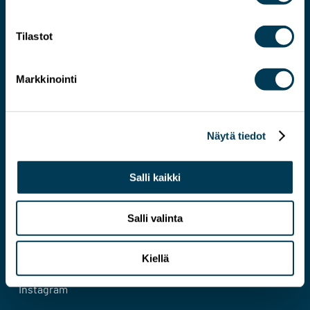
Tilastot
Markkinointi
An expert on a more pragmatic EU
Näytä tiedot
Contact
Salli kaikki
Cookie policy
Privacy Policy
Salli valinta
Kiellä
Facebook
Instagram