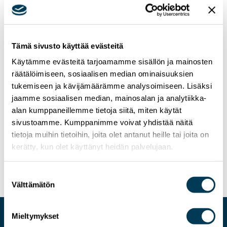
Tämä sivusto käyttää evästeitä
Käytämme evästeitä tarjoamamme sisällön ja mainosten
räätälöimiseen, sosiaalisen median ominaisuuksien
tukemiseen ja kävijämäärämme analysoimiseen. Lisäksi
jaamme sosiaalisen median, mainosalan ja analytiikka-
alan kumppaneillemme tietoja siitä, miten käytät
sivustoamme. Kumppanimme voivat yhdistää näitä
19.6.2025
UUTISET
tietoja muihin tietoihin, joita olet antanut heille tai joita on
Terveiset kesäkuun täysistuntoviikolta &
kerätty, kun olet käyttänyt heidän palvelujaan.
EU:n budjetti
Suostumuksen
Välttämätön
valinta
Mieltymykset