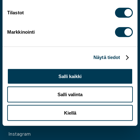
Tilastot
Markkinointi
Järkevämmän EU:N asiantuntija
Näytä tiedot
Yhteystiedot
Salli kaikki
Evästeseloste
Tietosuojaseloste
Salli valinta
Facebook
Kiellä
Bluesky
Instagram