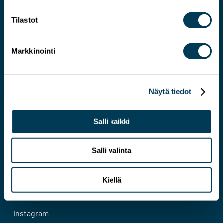
Tilastot
Markkinointi
Järkevämmän EU:N asiantuntija
Näytä tiedot
Yhteystiedot
Salli kaikki
Evästeseloste
Tietosuojaseloste
Salli valinta
Facebook
Kiellä
Bluesky
Instagram