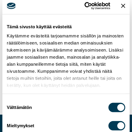
Tämä sivusto käyttää evästeitä
Käytämme evästeitä tarjoamamme sisällön ja mainosten
räätälöimiseen, sosiaalisen median ominaisuuksien
tukemiseen ja kävijämäärämme analysoimiseen. Lisäksi
jaamme sosiaalisen median, mainosalan ja analytiikka-
alan kumppaneillemme tietoja siitä, miten käytät
sivustoamme. Kumppanimme voivat yhdistää näitä
11.7.2025
UUTISET
tietoja muihin tietoihin, joita olet antanut heille tai joita on
Videotervehdys: Aura Sallan ensimmäinen
kerätty, kun olet käyttänyt heidän palvelujaan.
vuosi meppinä
Suostumuksen
Välttämätön
valinta
Mieltymykset