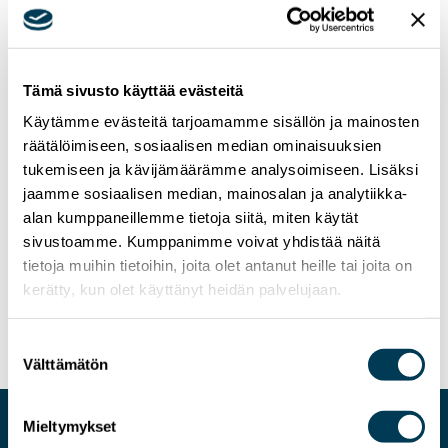
Tämä sivusto käyttää evästeitä
Käytämme evästeitä tarjoamamme sisällön ja mainosten
räätälöimiseen, sosiaalisen median ominaisuuksien
tukemiseen ja kävijämäärämme analysoimiseen. Lisäksi
jaamme sosiaalisen median, mainosalan ja analytiikka-
alan kumppaneillemme tietoja siitä, miten käytät
sivustoamme. Kumppanimme voivat yhdistää näitä
19.6.2025
UUTISET
tietoja muihin tietoihin, joita olet antanut heille tai joita on
Terveiset kesäkuun täysistuntoviikolta &
kerätty, kun olet käyttänyt heidän palvelujaan.
EU:n budjetti
Suostumuksen
Välttämätön
valinta
Mieltymykset