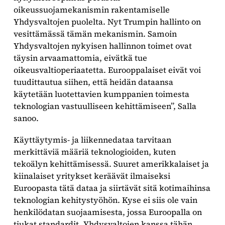
oikeussuojamekanismin rakentamiselle
Yhdysvaltojen puolelta. Nyt Trumpin hallinto on
vesittämässä tämän mekanismin. Samoin
Yhdysvaltojen nykyisen hallinnon toimet ovat
täysin arvaamattomia, eivätkä tue
oikeusvaltioperiaatetta. Eurooppalaiset eivät voi
tuudittautua siihen, että heidän dataansa
käytetään luotettavien kumppanien toimesta
teknologian vastuulliseen kehittämiseen”, Salla
sanoo.
Käyttäytymis- ja liikennedataa tarvitaan
merkittäviä määriä teknologioiden, kuten
tekoälyn kehittämisessä. Suuret amerikkalaiset ja
kiinalaiset yritykset keräävät ilmaiseksi
Euroopasta tätä dataa ja siirtävät sitä kotimaihinsa
teknologian kehitystyöhön. Kyse ei siis ole vain
henkilödatan suojaamisesta, jossa Euroopalla on
tiukat standardit. Yhdysvaltojen kanssa tähän