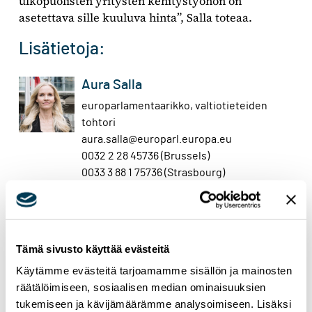
ulkopuolisten yritysten kehitystyöhön on
asetettava sille kuuluva hinta”, Salla toteaa.
Lisätietoja:
Aura Salla
europarlamentaarikko, valtiotieteiden
tohtori
aura.salla@europarl.europa.eu
0032 2 28 45736 (Brussels)
0033 3 88 1 75736 (Strasbourg)
Sara Anttila
erityisavustaja
Tämä sivusto käyttää evästeitä
sara.anttila@europarl.europa.eu
+32 470 988013
Käytämme evästeitä tarjoamamme sisällön ja mainosten
räätälöimiseen, sosiaalisen median ominaisuuksien
tukemiseen ja kävijämäärämme analysoimiseen. Lisäksi
DATA
EU