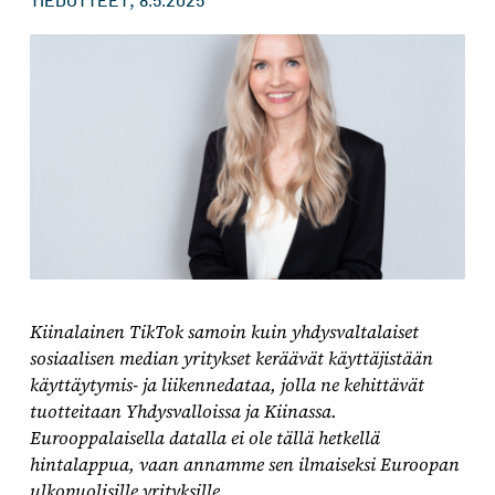
,
TIEDOTTEET
8.5.2025
Kiinalainen TikTok samoin kuin yhdysvaltalaiset
sosiaalisen median yritykset keräävät käyttäjistään
käyttäytymis- ja liikennedataa, jolla ne kehittävät
tuotteitaan Yhdysvalloissa ja Kiinassa.
Eurooppalaisella datalla ei ole tällä hetkellä
hintalappua, vaan annamme sen
ilmaiseksi
Euroopan
ulkopuolisille yrityksille.