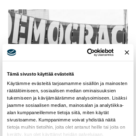
Tämä sivusto käyttää evästeitä
Käytämme evästeitä tarjoamamme sisällön ja mainosten
räätälöimiseen, sosiaalisen median ominaisuuksien
tukemiseen ja kävijämäärämme analysoimiseen. Lisäksi
jaamme sosiaalisen median, mainosalan ja analytiikka-
alan kumppaneillemme tietoja siitä, miten käytät
sivustoamme. Kumppanimme voivat yhdistää näitä
tietoja muihin tietoihin, joita olet antanut heille tai joita on
kerätty, kun olet käyttänyt heidän palvelujaan.
15.1.2025
NEWS