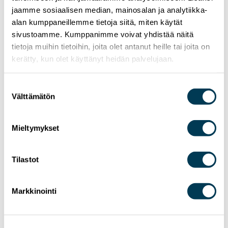
jaamme sosiaalisen median, mainosalan ja analytiikka-
alan kumppaneillemme tietoja siitä, miten käytät
sivustoamme. Kumppanimme voivat yhdistää näitä
tietoja muihin tietoihin, joita olet antanut heille tai joita on
kerätty, kun olet käyttänyt heidän palvelujaan.
Suostumuksen
Välttämätön
valinta
Mieltymykset
Tilastot
17.6.2025
KIRJOITUKSET
UUTISET
Markkinointi
Komissio julkaisi esityksensä puolustuksen
sääntöjen yksinkertaistamiseksi