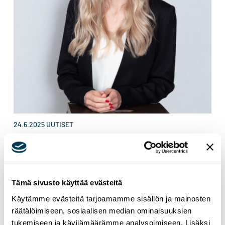
24.6.2025
UUTISET
Aura Salla: Omnibus II -mietintö hyväksytty
parlamentissa: ”EU:n investointipolitiikassa
valitaan nyt tulokset – ei byrokratia”
Tämä sivusto käyttää evästeitä
Käytämme evästeitä tarjoamamme sisällön ja mainosten
räätälöimiseen, sosiaalisen median ominaisuuksien
tukemiseen ja kävijämäärämme analysoimiseen. Lisäksi