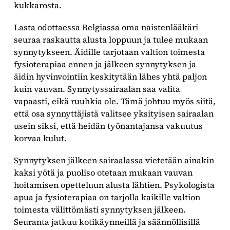
kukkarosta.
Lasta odottaessa Belgiassa oma naistenlääkäri
seuraa raskautta alusta loppuun ja tulee mukaan
synnytykseen. Äidille tarjotaan valtion toimesta
fysioterapiaa ennen ja jälkeen synnytyksen ja
äidin hyvinvointiin keskitytään lähes yhtä paljon
kuin vauvan. Synnytyssairaalan saa valita
vapaasti, eikä ruuhkia ole. Tämä johtuu myös siitä,
että osa synnyttäjistä valitsee yksityisen sairaalan
usein siksi, että heidän työnantajansa vakuutus
korvaa kulut.
Synnytyksen jälkeen sairaalassa vietetään ainakin
kaksi yötä ja puoliso otetaan mukaan vauvan
hoitamisen opetteluun alusta lähtien. Psykologista
apua ja fysioterapiaa on tarjolla kaikille valtion
toimesta välittömästi synnytyksen jälkeen.
Seuranta jatkuu kotikäynneillä ja säännöllisillä