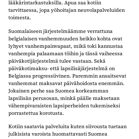
lääkärintarkastuksilla. Apua saa kotiin
tarvittaessa, jopa yöhoitajan neuvolapalveluiden
toimesta.
Suomalaiseen järjestelmäämme verrattuna
belgialaisen vanhemmuuden heikko kohta ovat
lyhyet vanhempainvapaat, mikä toki kannustaa
vanhempia palaamaan töihin ja tässä vaiheessa
päiväkotijärjestelmä tulee vastaan. Sekä
päiväkotimaksu- että lapsilisäjärjestelmä on
Belgiassa progressiivinen. Paremmin ansaitsevat
vanhemmat maksavat päivähoidosta enemmän.
Jokainen perhe saa Suomea korkeamman
lapsilisän perusosan, minkä päälle maksetaan
vähempivaraisten lapsiperheiden tukemiseksi
porrastettua korotusta.
Kotiin saatavia palveluita kuten siivousta tuetaan
julkisista varoista huomattavasti Suomea