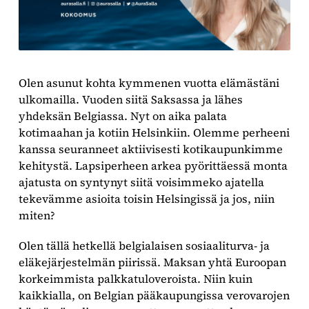
Olen asunut kohta kymmenen vuotta elämästäni
ulkomailla. Vuoden siitä Saksassa ja lähes
yhdeksän Belgiassa. Nyt on aika palata
kotimaahan ja kotiin Helsinkiin. Olemme perheeni
kanssa seuranneet aktiivisesti kotikaupunkimme
kehitystä. Lapsiperheen arkea pyörittäessä monta
ajatusta on syntynyt siitä voisimmeko ajatella
tekevämme asioita toisin Helsingissä ja jos, niin
miten?
Olen tällä hetkellä belgialaisen sosiaaliturva- ja
eläkejärjestelmän piirissä. Maksan yhtä Euroopan
korkeimmista palkkatuloveroista. Niin kuin
kaikkialla, on Belgian pääkaupungissa verovarojen