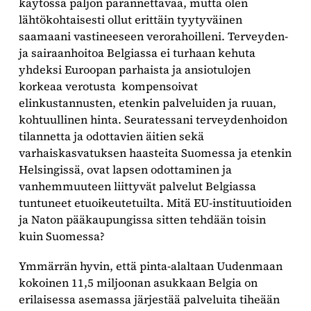
käytössä paljon parannettavaa, mutta olen
lähtökohtaisesti ollut erittäin tyytyväinen
saamaani vastineeseen verorahoilleni. Terveyden-
ja sairaanhoitoa Belgiassa ei turhaan kehuta
yhdeksi Euroopan parhaista ja ansiotulojen
korkeaa verotusta kompensoivat
elinkustannusten, etenkin palveluiden ja ruuan,
kohtuullinen hinta. Seuratessani terveydenhoidon
tilannetta ja odottavien äitien sekä
varhaiskasvatuksen haasteita Suomessa ja etenkin
Helsingissä, ovat lapsen odottaminen ja
vanhemmuuteen liittyvät palvelut Belgiassa
tuntuneet etuoikeutetuilta. Mitä EU-instituutioiden
ja Naton pääkaupungissa sitten tehdään toisin
kuin Suomessa?
Ymmärrän hyvin, että pinta-alaltaan Uudenmaan
kokoinen 11,5 miljoonan asukkaan Belgia on
erilaisessa asemassa järjestää palveluita tiheään