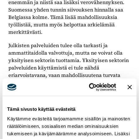
enemmän ja niistä saa lisäksi verovähennyksen.
Suomessa yhden tunnin siivouksen hinnalla saa
Belgiassa kolme. Tämä lisää mahdollisuuksia
työllistää, mutta myös helpottaa arkielämää
merkittävästi.
Julkisten palveluiden tulee olla tarkasti ja
ammattitaidolla valvottuja, mutta ne voivat olla
yksityisen sektorin tuottamia. Yksityisen sektorin
palveluiden käyttämistä ei tule nähdä
eriarvoistavana, vaan mahdollisuutena turvata
mahdollisimman korkeatasoiset ja sujuvat
palvelut kaikille. Palveluiden saatavuuteen ja
käyttöön kannustamiseen kannattaa panostaa niin
työmarkkinoiden toimivuuden, työvoiman
Tämä sivusto käyttää evästeitä
tarjonnan kuin perheiden jaksamisen vuoksi.
Käytämme evästeitä tarjoamamme sisällön ja mainosten
Maahantulijat on saatava Hollannin esimerkin
räätälöimiseen, sosiaalisen median ominaisuuksien
mukaisesti, välittömästi työmarkkinoille ja sitä
tukemiseen ja kävijämäärämme analysoimiseen. Lisäksi
kautta mukaan yhteiskuntaan. Suomi voi kilpailla