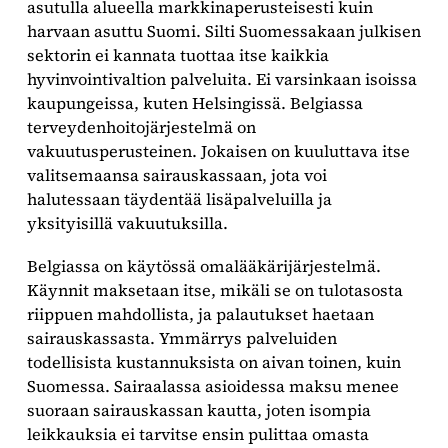
asutulla alueella markkinaperusteisesti kuin
harvaan asuttu Suomi. Silti Suomessakaan julkisen
sektorin ei kannata tuottaa itse kaikkia
hyvinvointivaltion palveluita. Ei varsinkaan isoissa
kaupungeissa, kuten Helsingissä. Belgiassa
terveydenhoitojärjestelmä on
vakuutusperusteinen. Jokaisen on kuuluttava itse
valitsemaansa sairauskassaan, jota voi
halutessaan täydentää lisäpalveluilla ja
yksityisillä vakuutuksilla.
Belgiassa on käytössä omalääkärijärjestelmä.
Käynnit maksetaan itse, mikäli se on tulotasosta
riippuen mahdollista, ja palautukset haetaan
sairauskassasta. Ymmärrys palveluiden
todellisista kustannuksista on aivan toinen, kuin
Suomessa. Sairaalassa asioidessa maksu menee
suoraan sairauskassan kautta, joten isompia
leikkauksia ei tarvitse ensin pulittaa omasta